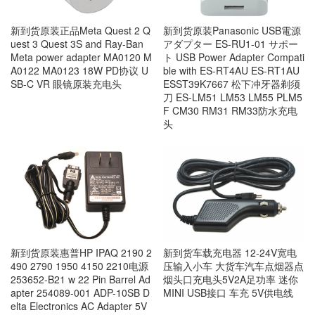
新到货原装正品Meta Quest 2 Q
新到货原装Panasonic USB電源
uest 3 Quest 3S and Ray-Ban
アダプター ES-RU1-01 サポー
Meta power adapter MA0120 M
ト USB Power Adapter Compati
A0122 MA0123 18W PD协议 U
ble with ES-RT4AU ES-RT1AU
SB-C VR 眼镜原装充电头
ESST39K7667 松下冲牙器剃须
刀 ES-LM51 LM53 LM55 PLM5
F CM30 RM31 RM33防水充电
头
新到货原装惠普HP IPAQ 2190 2
新到货车载充电器 12-24V宽电
490 2790 1950 4150 2210电源
压输入小车 大货车汽车点烟器点
253652-B21 w 22 Pin Barrel Ad
烟头口充电头5V2A足功率 迷你
apter 254089-001 ADP-10SB D
MINI USB接口 车充 5V供电线
elta Electronics AC Adapter 5V