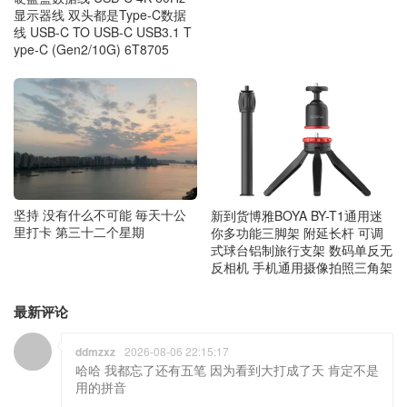
显示器线 双头都是Type-C数据
线 USB-C TO USB-C USB3.1 T
ype-C (Gen2/10G) 6T8705
坚持 没有什么不可能 毎天十公
新到货博雅BOYA BY-T1通用迷
里打卡 第三十二个星期
你多功能三脚架 附延长杆 可调
式球台铝制旅行支架 数码单反无
反相机 手机通用摄像拍照三角架
最新评论
ddmzxz
2026-08-06 22:15:17
哈哈 我都忘了还有五笔 因为看到大打成了天 肯定不是
用的拼音