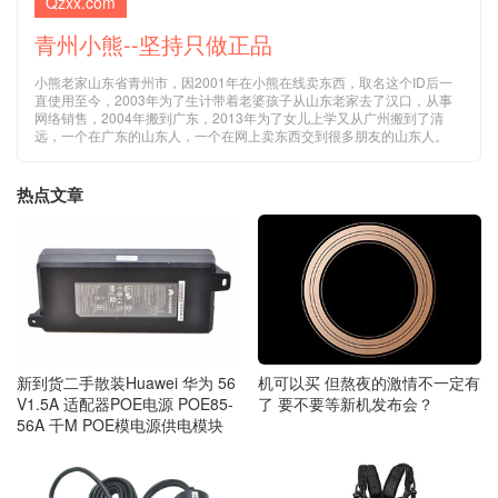
Qzxx.com
青州小熊--坚持只做正品
小熊老家山东省青州市，因2001年在小熊在线卖东西，取名这个ID后一
直使用至今，2003年为了生计带着老婆孩子从山东老家去了汉口，从事
网络销售，2004年搬到广东，2013年为了女儿上学又从广州搬到了清
远，一个在广东的山东人，一个在网上卖东西交到很多朋友的山东人。
热点文章
机可以买 但熬夜的激情不一定有
新到货二手散装Huawei 华为 56
了 要不要等新机发布会？
V1.5A 适配器POE电源 POE85-
56A 千M POE模电源供电模块