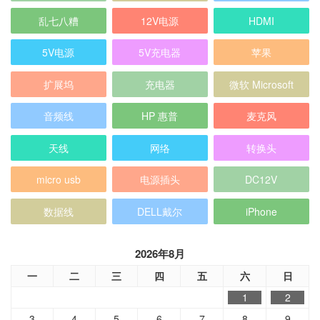
乱七八糟
12V电源
HDMI
5V电源
5V充电器
苹果
扩展坞
充电器
微软 Microsoft
音频线
HP 惠普
麦克风
天线
网络
转换头
micro usb
电源插头
DC12V
数据线
DELL戴尔
iPhone
2026年8月
一
二
三
四
五
六
日
1
2
3
4
5
6
7
8
9