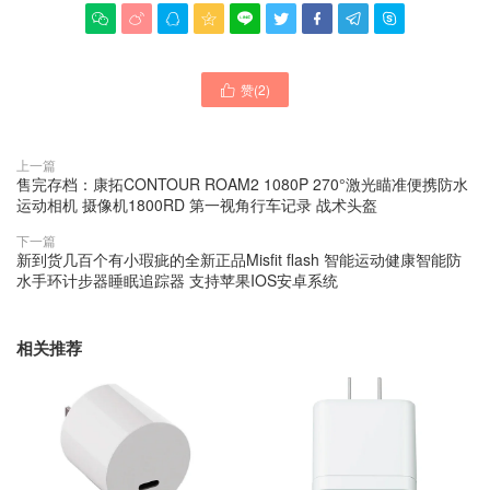









赞(
2
)

上一篇
售完存档：康拓CONTOUR ROAM2 1080P 270°激光瞄准便携防水
运动相机 摄像机1800RD 第一视角行车记录 战术头盔
下一篇
新到货几百个有小瑕疵的全新正品Misfit flash 智能运动健康智能防
水手环计步器睡眠追踪器 支持苹果IOS安卓系统
相关推荐