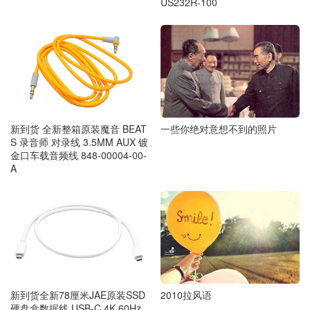
US232R-100
新到货 全新整箱原装魔音 BEAT
一些你绝对意想不到的照片
S 录音师 对录线 3.5MM AUX 镀
金口车载音频线 848-00004-00-
A
2010拉风语
新到货全新78厘米JAE原装SSD
硬盘盒数据线 USB-C 4K 60Hz