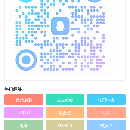
热门标签
奔跑的熊
走走看看
端口转换
USB-C
电源线
耳机
电源
USB3.0
转换线