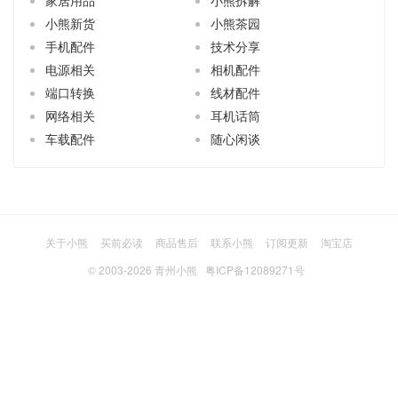
小熊新货
小熊茶园
手机配件
技术分享
电源相关
相机配件
端口转换
线材配件
网络相关
耳机话筒
车载配件
随心闲谈
关于小熊
买前必读
商品售后
联系小熊
订阅更新
淘宝店
© 2003-2026
青州小熊
粤ICP备12089271号