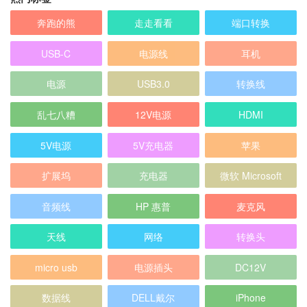
奔跑的熊
走走看看
端口转换
USB-C
电源线
耳机
电源
USB3.0
转换线
乱七八糟
12V电源
HDMI
5V电源
5V充电器
苹果
扩展坞
充电器
微软 Microsoft
音频线
HP 惠普
麦克风
天线
网络
转换头
micro usb
电源插头
DC12V
数据线
DELL戴尔
iPhone