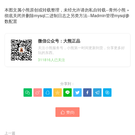
本图文属小熊原创或转载整理，未经允许请勿私自转载--
青州小熊
»
彻底关闭并删除mysql二进制日志之另类方法--Madmin管理mysql参
数配置
微信公众号：大熊正品
关注小熊服务号，小熊第一时间更新到货，分享更多好
玩的东西。
311816人已关注
分享到：









赞(
0
)

上一篇