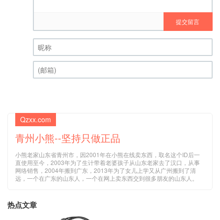
提交留言
昵称 (必填)
(邮箱) (必填)
Qzxx.com
青州小熊--坚持只做正品
小熊老家山东省青州市，因2001年在小熊在线卖东西，取名这个ID后一
直使用至今，2003年为了生计带着老婆孩子从山东老家去了汉口，从事
网络销售，2004年搬到广东，2013年为了女儿上学又从广州搬到了清
远，一个在广东的山东人，一个在网上卖东西交到很多朋友的山东人。
热点文章