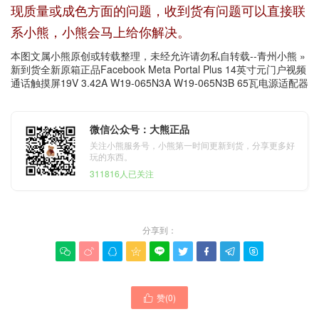
现质量或成色方面的问题，收到货有问题可以直接联
系小熊，小熊会马上给你解决。
本图文属小熊原创或转载整理，未经允许请勿私自转载--
青州小熊
»
新到货全新原箱正品Facebook Meta Portal Plus 14英寸元门户视频
通话触摸屏19V 3.42A W19-065N3A W19-065N3B 65瓦电源适配器
微信公众号：大熊正品
关注小熊服务号，小熊第一时间更新到货，分享更多好
玩的东西。
311816人已关注
分享到：









赞(
0
)
