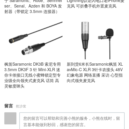
于 Saramonic、Rode、Sennhei
Lightning认证闪电口老iPhone麦
ser、Senal、Azden 和 BOYA 发
克风 可折叠手机外置麦克风
射器（带锁定 3.5mm 连接器）
枫笛Saramonic DK3B 索尼专用
新到货6米长Saramonic枫笛 XL
3.5mm DK3F 3 针 Mini-XLR 迷
avMic-C XLR 3针卡农接头 48V
你卡侬接口无线小蜜蜂锁定型专
幻象电源 网络直播 采访 心型指
业级全向领夹式麦克风 话筒 高
向式领夹麦克风
灵敏度咪头
留言
抢沙发