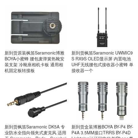
新到货原装枫笛Saramonic博雅
新到货枫笛Saramonic UWMIC9
BOYA小蜜蜂 腰包麦弹簧热靴安
S RX9S OLED显示屏 内置电池
装支架 冷靴座相机卡板 通用相
UHF无线腰包式接收器小蜜蜂 单
机固定板转接板
接收器一个
新到货枫笛Saramonic DK5A 专
新到货盒装博雅BOYA BY-P4 BY-
业防水全指向领夹式麦克风 适用
P4A 3.5MM接口TRRS BY-P4D