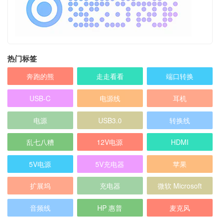
热门标签
奔跑的熊
走走看看
端口转换
USB-C
电源线
耳机
电源
USB3.0
转换线
乱七八糟
12V电源
HDMI
5V电源
5V充电器
苹果
扩展坞
充电器
微软 Microsoft
音频线
HP 惠普
麦克风