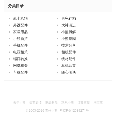
分类目录
乱七八糟
售完存档
外设配件
大神请进
家居用品
小熊拆解
小熊新货
小熊茶园
手机配件
技术分享
电源相关
相机配件
端口转换
线材配件
网络相关
耳机话筒
车载配件
随心闲谈
关于小熊
买前必读
商品售后
联系小熊
订阅更新
淘宝店
© 2003-2026
青州小熊
粤ICP备12089271号