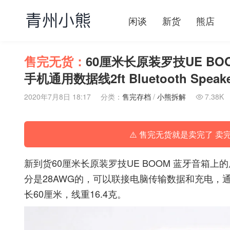
闲谈
新货
熊店
售完无货：
60厘米长原装罗技UE B
手机通用数据线2ft Bluetooth Speaker 
2020年7月8日 18:17
分类：
售完存档
/
小熊拆解
7.38K

⚠️ 售完无货就是卖完了 卖
新到货60厘米长原装罗技UE BOOM 蓝牙音箱
分是28AWG的，可以联接电脑传输数据和充电，通用
长60厘米，线重16.4克。