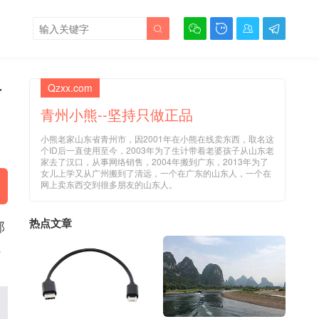





卓
Qzxx.com
青州小熊--坚持只做正品
小熊老家山东省青州市，因2001年在小熊在线卖东西，取名这
个ID后一直使用至今，2003年为了生计带着老婆孩子从山东老
家去了汉口，从事网络销售，2004年搬到广东，2013年为了
女儿上学又从广州搬到了清远，一个在广东的山东人，一个在
网上卖东西交到很多朋友的山东人。
热点文章
部
线