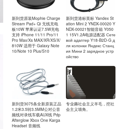
新到货原装Mophie Charge
新到货港标英标 Yandex St
Stream Pad+ Qi 无线充电
ation Mini 2 YNDX-00020 Y
板10W 苹果认证7.5W充电
NDX-00021智能音箱 Y050
支持 iPhone 11/11 Pro/11
1 15V1.2A电源适配器 Сете
Pro Max/Xs MAX/XR/XS/X/
вой адаптер Y18-B2D-G д
810W 适用于 Galaxy Note
ля колонки Яндекс Станц
10/Note 10 Plus/S10
ия Мини 2 зарядное устр
ойство
新到货3075条全新原装正品
专业薅社会主义羊毛，挖社
1.2米3.5转3.5MM公对公音
会主义墙角。
频线对录线车载AUX线 Pdp
Afterglow Xbox One Karga
Headset 音频线