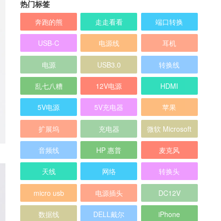
热门标签
奔跑的熊
走走看看
端口转换
USB-C
电源线
耳机
电源
USB3.0
转换线
乱七八糟
12V电源
HDMI
5V电源
5V充电器
苹果
扩展坞
充电器
微软 Microsoft
音频线
HP 惠普
麦克风
天线
网络
转换头
micro usb
电源插头
DC12V
数据线
DELL戴尔
iPhone