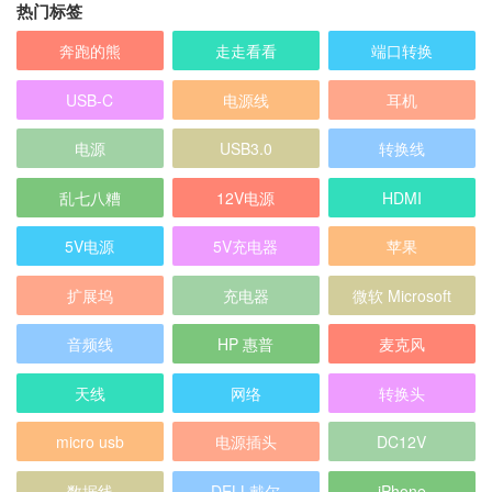
热门标签
奔跑的熊
走走看看
端口转换
USB-C
电源线
耳机
电源
USB3.0
转换线
乱七八糟
12V电源
HDMI
5V电源
5V充电器
苹果
扩展坞
充电器
微软 Microsoft
音频线
HP 惠普
麦克风
天线
网络
转换头
micro usb
电源插头
DC12V
数据线
DELL戴尔
iPhone