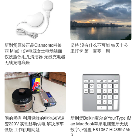
新到货原装正品Clarisonic科莱
坚持 没有什么不可能 毎天十公
丽 Mia2 12V电源女士电动洁面
里打卡 第一百零一周
仪洗脸仪毛孔清洁器 无线充电器
无线充电底座
新到货Belkin宝尔金YourType iM
闲的蛋痛 利用轻蜂的电池60V逆
ac MacBook苹果电脑蓝牙无线
变220V 实现移动供电 解决床车
数字小键盘 F8T067 HD389ZM/
做饭 工作供电问题
B