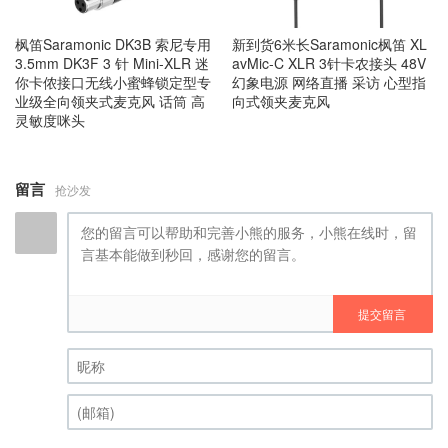
枫笛Saramonic DK3B 索尼专用
新到货6米长Saramonic枫笛 XL
3.5mm DK3F 3 针 Mini-XLR 迷
avMic-C XLR 3针卡农接头 48V
你卡侬接口无线小蜜蜂锁定型专
幻象电源 网络直播 采访 心型指
业级全向领夹式麦克风 话筒 高
向式领夹麦克风
灵敏度咪头
留言
抢沙发
提交留言
昵称 (必填)
(邮箱) (必填)