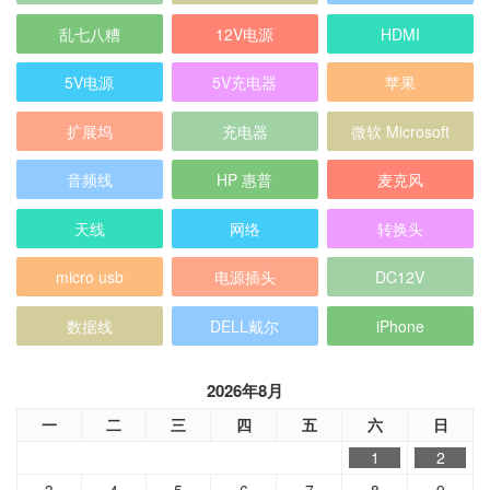
5V电源
5V充电器
苹果
扩展坞
充电器
微软 Microsoft
音频线
HP 惠普
麦克风
天线
网络
转换头
micro usb
电源插头
DC12V
数据线
DELL戴尔
iPhone
2026年8月
一
二
三
四
五
六
日
1
2
3
4
5
6
7
8
9
10
11
12
13
14
15
16