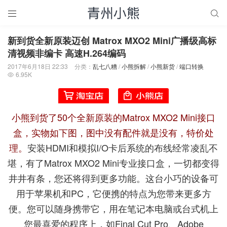


新到货全新原装迈创 Matrox MXO2 Mini广播级高标
清视频非编卡 高速H.264编码
2017年6月18日 22:33
分类：
乱七八糟
/
小熊拆解
/
小熊新货
/
端口转换
6.95K

小熊到货了50个全新原装的Matrox MXO2 Mini接口
盒，实物如下图，图中没有配件就是没有，特价处
理。
安装HDMI和模拟I/O卡后系统的布线经常凌乱不
堪，有了Matrox MXO2 Mini专业接口盒，一切都变得
井井有条，您还将得到更多功能。这台小巧的设备可
用于苹果机和PC，它便携的特点为您带来更多方
便。您可以随身携带它，用在笔记本电脑或台式机上
您最喜爱的程序上，如Final Cut Pro、Adobe