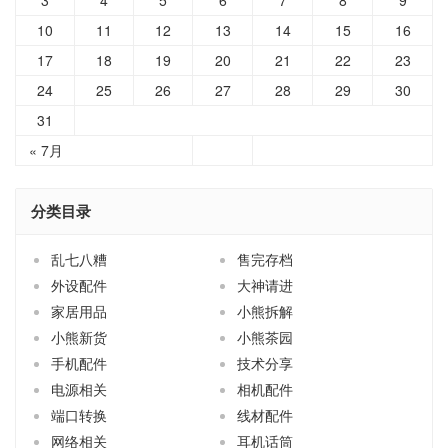
17
18
19
20
21
22
23
24
25
26
27
28
29
30
31
« 7月
分类目录
乱七八糟
售完存档
外设配件
大神请进
家居用品
小熊拆解
小熊新货
小熊茶园
手机配件
技术分享
电源相关
相机配件
端口转换
线材配件
网络相关
耳机话筒
车载配件
随心闲谈