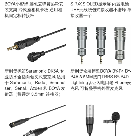
BOYA小蜜蜂 腰包麦弹簧热靴安
S RX9S OLED显示屏 内置电池
装支架 冷靴座相机卡板 通用相
UHF无线腰包式接收器小蜜蜂 单
机固定板转接板
接收器一个
新到货枫笛Saramonic DK5A 专
新到货盒装博雅BOYA BY-P4 BY-
业防水全指向领夹式麦克风 适用
P4A 3.5MM接口TRRS BY-P4D
于 Saramonic、Rode、Sennhei
Lightning认证闪电口老iPhone麦
ser、Senal、Azden 和 BOYA 发
克风 可折叠手机外置麦克风
射器（带锁定 3.5mm 连接器）