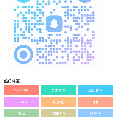
热门标签
奔跑的熊
走走看看
端口转换
USB-C
电源线
耳机
电源
USB3.0
转换线
乱七八糟
12V电源
HDMI