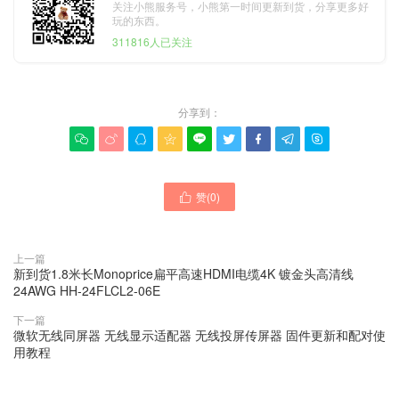
关注小熊服务号，小熊第一时间更新到货，分享更多好
玩的东西。
311816人已关注
分享到：









赞(
0
)

上一篇
新到货1.8米长Monoprice扁平高速HDMI电缆4K 镀金头高清线
24AWG HH-24FLCL2-06E
下一篇
微软无线同屏器 无线显示适配器 无线投屏传屏器 固件更新和配对使
用教程