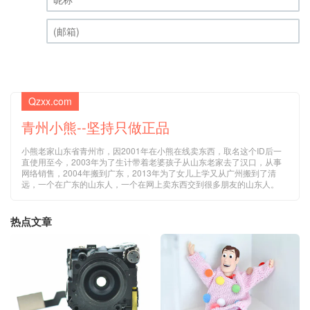
昵称 (必填)
(邮箱) (必填)
Qzxx.com
青州小熊--坚持只做正品
小熊老家山东省青州市，因2001年在小熊在线卖东西，取名这个ID后一
直使用至今，2003年为了生计带着老婆孩子从山东老家去了汉口，从事
网络销售，2004年搬到广东，2013年为了女儿上学又从广州搬到了清
远，一个在广东的山东人，一个在网上卖东西交到很多朋友的山东人。
热点文章