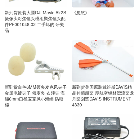
《忽悠》
新到货原装大疆DJI Mavic Air2S
摄像头对焦镜头模组聚焦镜头配
件PF001048.02 二手坏的 研究
品
新到货美国原装戴维斯DAVIS精
新到货白色6MM领夹麦克风夹子
品伸缩船桨 厚航空铝材漂流桨龙
金属电镀夹子 领麦夹 衣领夹 海
舟桨划桨DAVIS INSTRUMENT
绵6mm口径麦克风小海绵 防喷
4330
棉