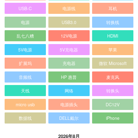
USB-C
电源线
耳机
电源
USB3.0
转换线
乱七八糟
12V电源
HDMI
5V电源
5V充电器
苹果
扩展坞
充电器
微软 Microsoft
音频线
HP 惠普
麦克风
天线
网络
转换头
micro usb
电源插头
DC12V
数据线
DELL戴尔
iPhone
2026年8月