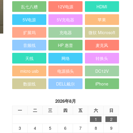
乱七八糟
12V电源
HDMI
5V电源
5V充电器
苹果
扩展坞
充电器
微软 Microsoft
音频线
HP 惠普
麦克风
天线
网络
转换头
micro usb
电源插头
DC12V
数据线
DELL戴尔
iPhone
2026年8月
一
二
三
四
五
六
日
1
2
3
4
5
6
7
8
9