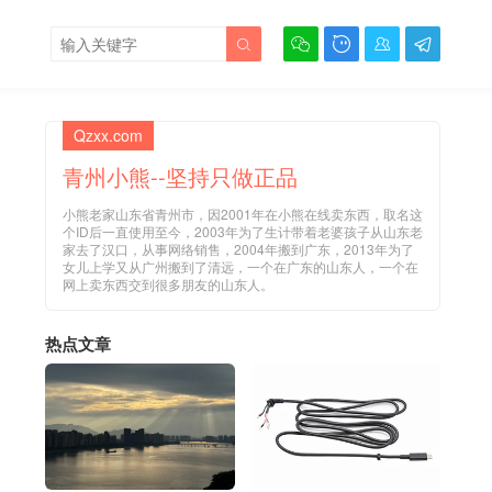





Qzxx.com
青州小熊--坚持只做正品
小熊老家山东省青州市，因2001年在小熊在线卖东西，取名这
个ID后一直使用至今，2003年为了生计带着老婆孩子从山东老
家去了汉口，从事网络销售，2004年搬到广东，2013年为了
女儿上学又从广州搬到了清远，一个在广东的山东人，一个在
网上卖东西交到很多朋友的山东人。
热点文章