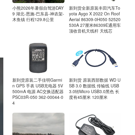
小熊2026年暑假自驾游DAY
新到货全新原装丰田汽车To
9 湖北-恩施-巴东县-神农架-
yota Aygo X 2022 On Roof
木鱼镇 行程129.8公里
Aerial 86309-0H050 52520
530A 27厘米86309E通用车
顶收音机天线杆 天线芯
新到货 原装西部数据 WD U
新到货原装二手佳明Garmi
SB 3.0 数据线 传输线 USB
n GPS 手表 USB充电器 5V
3.0转Micro USB3.0黑色 长
500mA 电源 AC交换适配器
度有45厘米 120厘米
PSC03R-050 362-00044-0
4