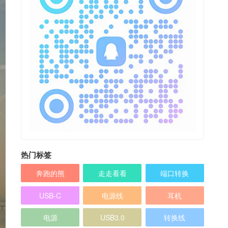
热门标签
奔跑的熊
走走看看
端口转换
USB-C
电源线
耳机
电源
USB3.0
转换线