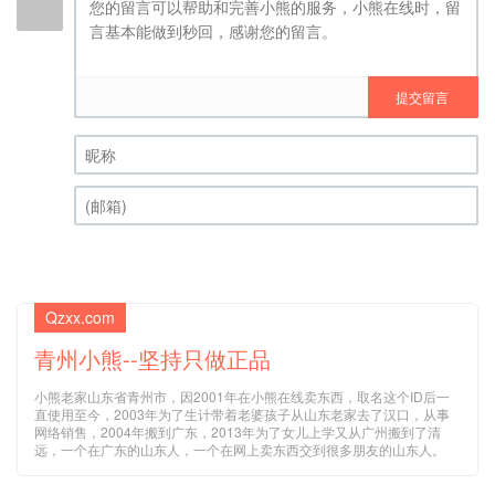
提交留言
昵称 (必填)
(邮箱) (必填)
Qzxx.com
青州小熊--坚持只做正品
小熊老家山东省青州市，因2001年在小熊在线卖东西，取名这个ID后一
直使用至今，2003年为了生计带着老婆孩子从山东老家去了汉口，从事
网络销售，2004年搬到广东，2013年为了女儿上学又从广州搬到了清
远，一个在广东的山东人，一个在网上卖东西交到很多朋友的山东人。