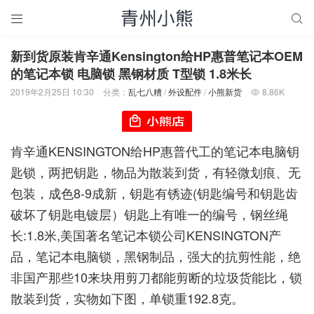


新到货原装肯辛通Kensington给HP惠普笔记本OEM
的笔记本锁 电脑锁 黑钢材质 T型锁 1.8米长
2019年2月25日 10:30
分类：
乱七八糟
/
外设配件
/
小熊新货
8.86K

肯辛通KENSINGTON给HP惠普代工的笔记本电脑钥
匙锁，两把钥匙，物品为散装到货，有轻微划痕、无
包装，成色8-9成新，钥匙有锈迹(钥匙编号和钥匙齿
破坏了钥匙电镀层）钥匙上有唯一的编号，钢丝绳
长:1.8米,美国著名笔记本锁公司KENSINGTON产
品，笔记本电脑锁，黑钢制品，强大的抗剪性能，绝
非国产那些10来块用剪刀都能剪断的垃圾货能比，锁
散装到货，实物如下图，单锁重192.8克。