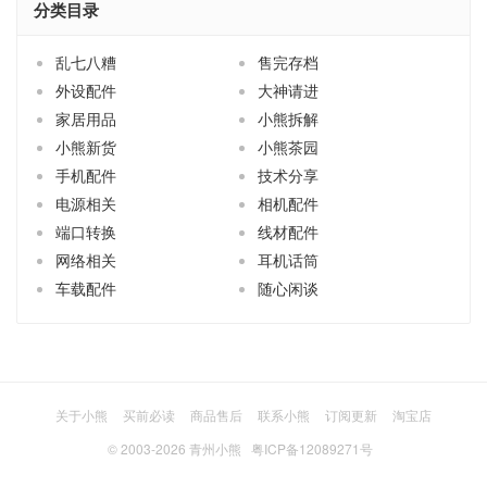
分类目录
乱七八糟
售完存档
外设配件
大神请进
家居用品
小熊拆解
小熊新货
小熊茶园
手机配件
技术分享
电源相关
相机配件
端口转换
线材配件
网络相关
耳机话筒
车载配件
随心闲谈
关于小熊
买前必读
商品售后
联系小熊
订阅更新
淘宝店
© 2003-2026
青州小熊
粤ICP备12089271号