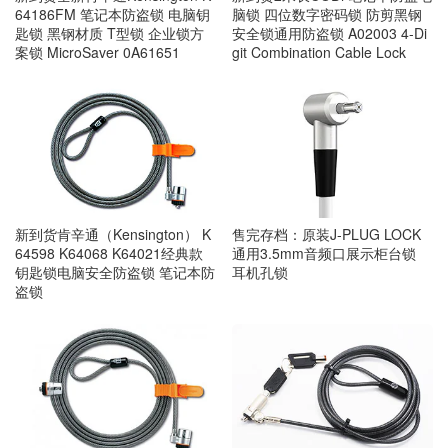
脑锁 四位数字密码锁 防剪黑钢
64186FM 笔记本防盗锁 电脑钥
安全锁通用防盗锁 A02003 4-Di
匙锁 黑钢材质 T型锁 企业锁方
git Combination Cable Lock
案锁 MicroSaver 0A61651
新到货肯辛通（Kensington） K
售完存档：原装J-PLUG LOCK
64598 K64068 K64021经典款
通用3.5mm音频口展示柜台锁
钥匙锁电脑安全防盗锁 笔记本防
耳机孔锁
盗锁