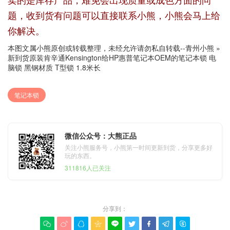
题，收到货有问题可以直接联系小熊，小熊会马上给
你解决。
本图文属小熊原创或转载整理，未经允许请勿私自转载--
青州小熊
»
新到货原装肯辛通Kensington给HP惠普笔记本OEM的笔记本锁 电
脑锁 黑钢材质 T型锁 1.8米长
笔记本锁
微信公众号：大熊正品
关注小熊服务号，小熊第一时间更新到货，分享更多好
玩的东西。
311816人已关注
分享到：








