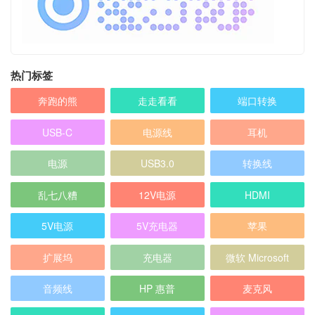
热门标签
奔跑的熊
走走看看
端口转换
USB-C
电源线
耳机
电源
USB3.0
转换线
乱七八糟
12V电源
HDMI
5V电源
5V充电器
苹果
扩展坞
充电器
微软 Microsoft
音频线
HP 惠普
麦克风