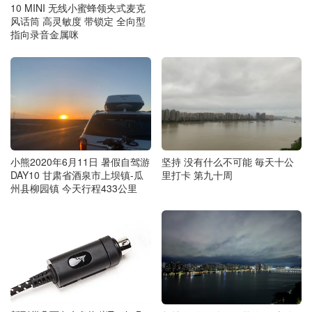
10 MINI 无线小蜜蜂领夹式麦克
风话筒 高灵敏度 带锁定 全向型
指向录音金属咪
小熊2020年6月11日 暑假自驾游
坚持 没有什么不可能 毎天十公
DAY10 甘肃省酒泉市上坝镇-瓜
里打卡 第九十周
州县柳园镇 今天行程433公里