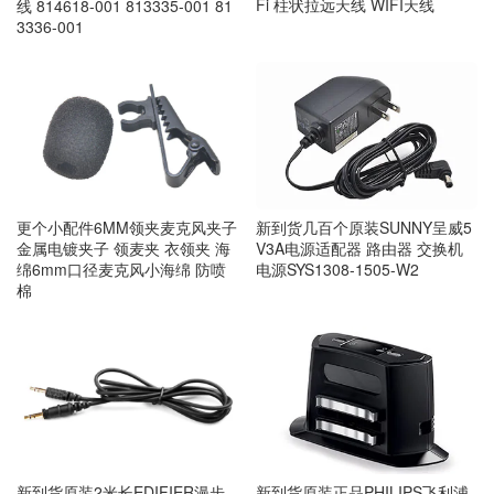
Fi 柱状拉远天线 WIFI天线
线 814618-001 813335-001 81
3336-001
新到货几百个原装SUNNY呈威5
更个小配件6MM领夹麦克风夹子
V3A电源适配器 路由器 交换机
金属电镀夹子 领麦夹 衣领夹 海
电源SYS1308-1505-W2
绵6mm口径麦克风小海绵 防喷
棉
新到货原装正品PHILIPS飞利浦
新到货原装2米长EDIFIER漫步