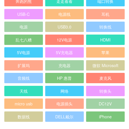
奔跑的熊
走走看看
端口转换
USB-C
电源线
耳机
电源
USB3.0
转换线
乱七八糟
12V电源
HDMI
5V电源
5V充电器
苹果
扩展坞
充电器
微软 Microsoft
音频线
HP 惠普
麦克风
天线
网络
转换头
micro usb
电源插头
DC12V
数据线
DELL戴尔
iPhone