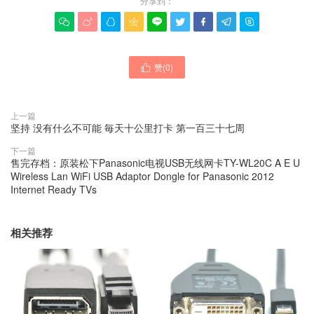
分享到：









赞(
0
)

上一篇
坚持 没有什么不可能 毎天十公里打卡 第一百三十七周
下一篇
售完存档：原装松下Panasonic电视USB无线网卡TY-WL20C A E U
Wireless Lan WiFi USB Adaptor Dongle for Panasonic 2012
Internet Ready TVs
相关推荐