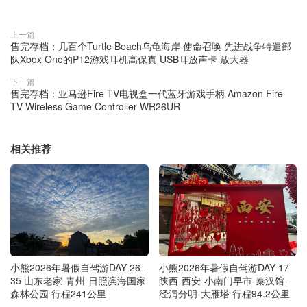
上一篇
售完存档：几百个Turtle Beach乌龟海岸 使命召唤 先进战争特遣部
队Xbox One的P12游戏耳机高保真 USB耳放声卡 放大器
下一篇
售完存档：亚马逊Fire TV电视盒一代蓝牙游戏手柄 Amazon Fire
TV Wireless Game Controller WR26UR
相关推荐
小熊2026年暑假自驾游DAY 26-
小熊2026年暑假自驾游DAY 17
35 山东老家-青州-日照滨海国家
陕西-西安-小南门早市-秦汉馆-
森林公园 行程241公里
经渭分明-大雁塔 行程94.2公里