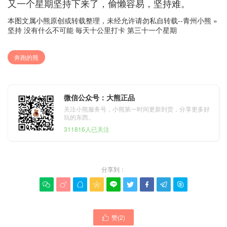
又一个星期坚持下来了，偷懒容易，坚持难。
本图文属小熊原创或转载整理，未经允许请勿私自转载--
青州小熊
»
坚持 没有什么不可能 毎天十公里打卡 第三十一个星期
奔跑的熊
微信公众号：大熊正品
关注小熊服务号，小熊第一时间更新到货，分享更多好
玩的东西。
311816人已关注
分享到：









赞(
2
)
