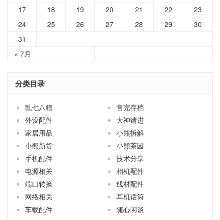
17
18
19
20
21
22
23
24
25
26
27
28
29
30
31
« 7月
分类目录
乱七八糟
售完存档
外设配件
大神请进
家居用品
小熊拆解
小熊新货
小熊茶园
手机配件
技术分享
电源相关
相机配件
端口转换
线材配件
网络相关
耳机话筒
车载配件
随心闲谈