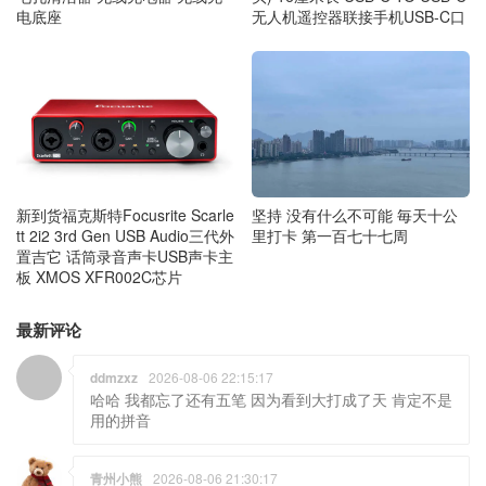
电底座
无人机遥控器联接手机USB-C口
新到货福克斯特Focusrite Scarle
坚持 没有什么不可能 毎天十公
tt 2i2 3rd Gen USB Audio三代外
里打卡 第一百七十七周
置吉它 话筒录音声卡USB声卡主
板 XMOS XFR002C芯片
最新评论
ddmzxz
2026-08-06 22:15:17
哈哈 我都忘了还有五笔 因为看到大打成了天 肯定不是
用的拼音
青州小熊
2026-08-06 21:30:17