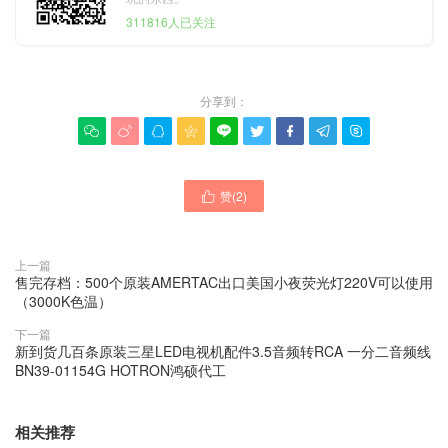
311816人已关注
分享到：









赞(
2
)

上一篇
售完存档：500个原装AMERTAC出口美国小夜荧光灯220V可以使用
（3000K色温）
下一篇
新到货几百条原装三星LED电视机配件3.5音频转RCA 一分二音频线
BN39-01154G HOTRON鸿硕代工
相关推荐