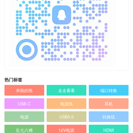
热门标签
奔跑的熊
走走看看
端口转换
USB-C
电源线
耳机
电源
USB3.0
转换线
乱七八糟
12V电源
HDMI