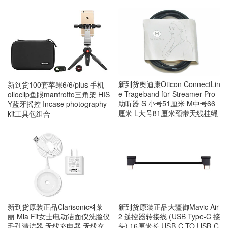
新到货奥迪康Oticon ConnectLin
新到货100套苹果6/6/plus 手机
e Trageband für Streamer Pro
olloclip鱼眼manfrotto三角架 HIS
助听器 S 小号51厘米 M中号66
Y蓝牙摇控 Incase photography
厘米 L大号81厘米颈带天线挂绳
kit工具包组合
新到货原装正品Clarisonic科莱
新到货原装正品大疆御Mavic Air
丽 Mia Fit女士电动洁面仪洗脸仪
2 遥控器转接线 (USB Type-C 接
毛孔清洁器 无线充电器 无线充
头) 16厘米长 USB-C TO USB-C