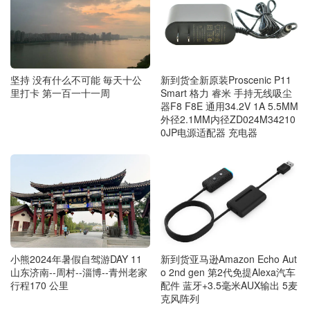
坚持 没有什么不可能 毎天十公
新到货全新原装Proscenic P11
里打卡 第一百一十一周
Smart 格力 睿米 手持无线吸尘
器F8 F8E 通用34.2V 1A 5.5MM
外径2.1MM内径ZD024M34210
0JP电源适配器 充电器
小熊2024年暑假自驾游DAY 11
新到货亚马逊Amazon Echo Aut
山东济南--周村--淄博--青州老家
o 2nd gen 第2代免提Alexa汽车
行程170 公里
配件 蓝牙+3.5毫米AUX输出 5麦
克风阵列