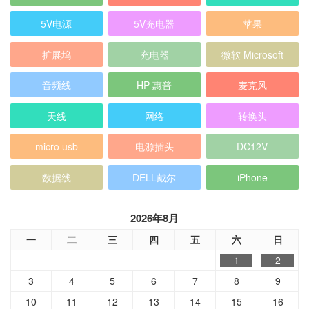
5V电源
5V充电器
苹果
扩展坞
充电器
微软 Microsoft
音频线
HP 惠普
麦克风
天线
网络
转换头
micro usb
电源插头
DC12V
数据线
DELL戴尔
iPhone
2026年8月
一
二
三
四
五
六
日
1
2
3
4
5
6
7
8
9
10
11
12
13
14
15
16