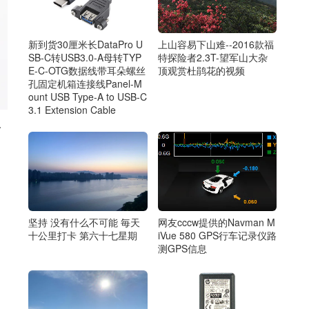
新到货30厘米长DataPro U
上山容易下山难--2016款福
SB-C转USB3.0-A母转TYP
特探险者2.3T-望军山大杂
E-C-OTG数据线带耳朵螺丝
顶观赏杜鹃花的视频
孔固定机箱连接线Panel-M
ount USB Type-A to USB-C
3.1 Extension Cable
一
网友cccw提供的Navman M
坚持 没有什么不可能 毎天
iVue 580 GPS行车记录仪路
十公里打卡 第六十七星期
测GPS信息