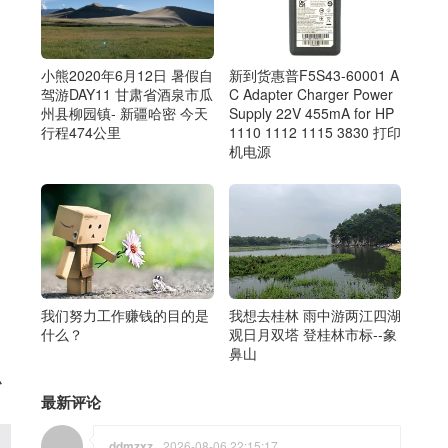
小熊2020年6月12日 暑假自
新到货惠普F5S43-60001 A
驾游DAY11 甘肃省酒泉市瓜
C Adapter Charger Power
州县柳园镇- 新疆哈密 今天
Supply 22V 455mA for HP
行程474公里
1110 1112 1115 3830 打印
机电源
我们努力工作赚钱的目的是
我想去桂林 雨中游两江四湖
什么？
观日月双塔 登桂林市标--象
鼻山
小
最新评论
ddmzxz
2026-08-06 22:15:17