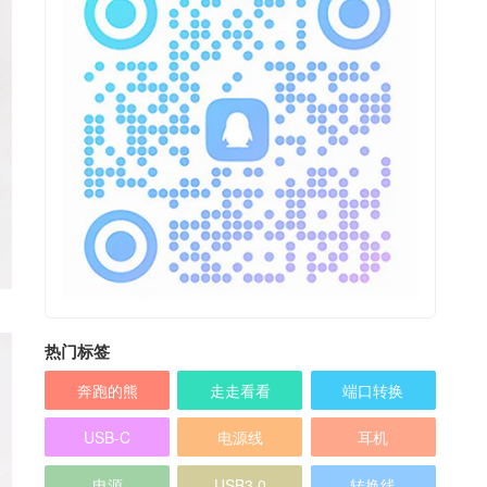
热门标签
奔跑的熊
走走看看
端口转换
USB-C
电源线
耳机
电源
USB3.0
转换线