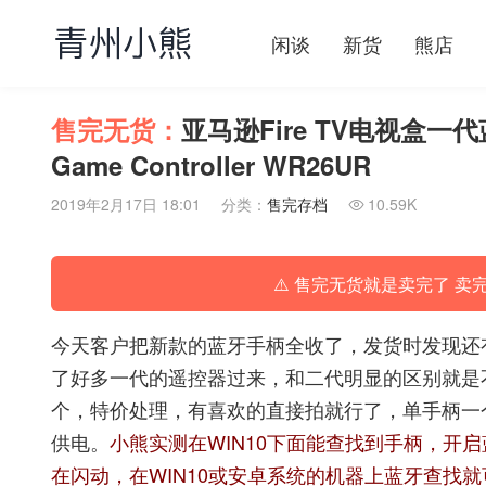
闲谈
新货
熊店
售完无货：
亚马逊Fire TV电视盒一代蓝牙
Game Controller WR26UR
2019年2月17日 18:01
分类：
售完存档
10.59K

⚠️ 售完无货就是卖完了 卖
今天客户把新款的蓝牙手柄全收了，发货时发现还
了好多一代的遥控器过来，和二代明显的区别就是
个，特价处理，有喜欢的直接拍就行了，单手柄一个
供电。
小熊实测在WIN10下面能查找到手柄，开
在闪动，在WIN10或安卓系统的机器上蓝牙查找就