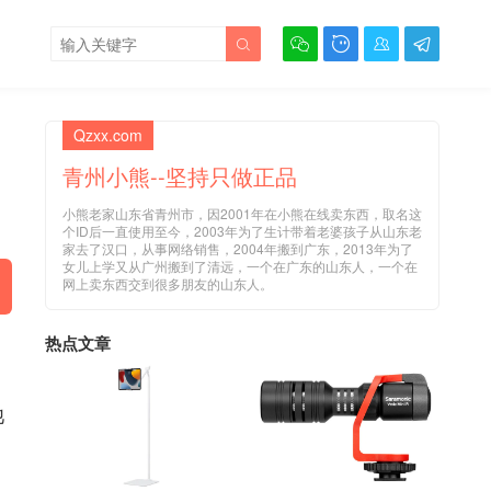





Qzxx.com
青州小熊--坚持只做正品
小熊老家山东省青州市，因2001年在小熊在线卖东西，取名这
个ID后一直使用至今，2003年为了生计带着老婆孩子从山东老
家去了汉口，从事网络销售，2004年搬到广东，2013年为了
女儿上学又从广州搬到了清远，一个在广东的山东人，一个在
网上卖东西交到很多朋友的山东人。
热点文章
池