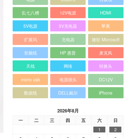
乱七八糟
12V电源
HDMI
5V电源
5V充电器
苹果
扩展坞
充电器
微软 Microsoft
音频线
HP 惠普
麦克风
天线
网络
转换头
micro usb
电源插头
DC12V
数据线
DELL戴尔
iPhone
2026年8月
一
二
三
四
五
六
日
1
2