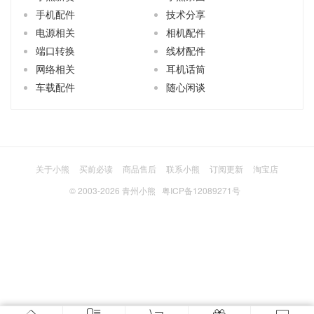
手机配件
技术分享
电源相关
相机配件
端口转换
线材配件
网络相关
耳机话筒
车载配件
随心闲谈
关于小熊
买前必读
商品售后
联系小熊
订阅更新
淘宝店
© 2003-2026
青州小熊
粤ICP备12089271号