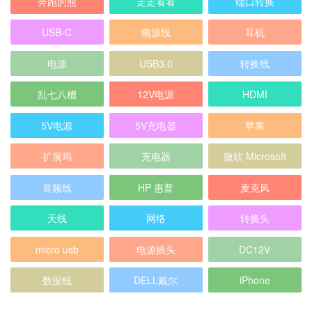
奔跑的熊
走走看看
端口转换
USB-C
电源线
耳机
电源
USB3.0
转换线
乱七八糟
12V电源
HDMI
5V电源
5V充电器
苹果
扩展坞
充电器
微软 Microsoft
音频线
HP 惠普
麦克风
天线
网络
转换头
micro usb
电源插头
DC12V
数据线
DELL戴尔
iPhone