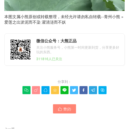
本图文属小熊原创或转载整理，未经允许请勿私自转载--
青州小熊
»
爱莲之出淤泥而不染 濯清涟而不妖
微信公众号：大熊正品
关注小熊服务号，小熊第一时间更新到货，分享更多好
玩的东西。
311816人已关注
分享到：









赞(
2
)

上一篇