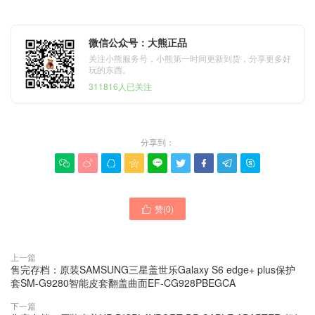
微信公众号：大熊正品
关注小熊服务号，小熊第一时间更新到货，分享更多好
玩的东西。
311816人已关注
分享到：









赞(
0
)

上一篇
售完存档：原装SAMSUNG三星盖世乐Galaxy S6 edge+ plus保护
套SM-G9280智能皮套翻盖曲面EF-CG928PBEGCA
下一篇