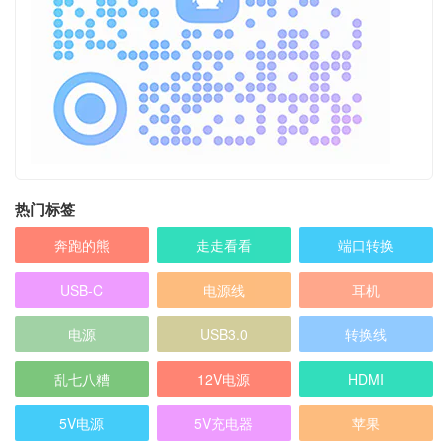
热门标签
奔跑的熊
走走看看
端口转换
USB-C
电源线
耳机
电源
USB3.0
转换线
乱七八糟
12V电源
HDMI
5V电源
5V充电器
苹果
扩展坞
充电器
微软 Microsoft
音频线
HP 惠普
麦克风