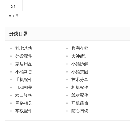
分类目录
乱七八糟
售完存档
外设配件
大神请进
家居用品
小熊拆解
小熊新货
小熊茶园
手机配件
技术分享
电源相关
相机配件
端口转换
线材配件
网络相关
耳机话筒
车载配件
随心闲谈
关于小熊
买前必读
商品售后
联系小熊
订阅更新
淘宝店
© 2003-2026
青州小熊
粤ICP备12089271号