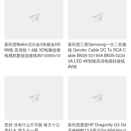
新到货三星Samsung一分二音频
新到货Belkin贝尔金3米镀金HD
线 Gender Cable DC To RCA C
MI线 高清线 1.4版 3D电脑连接
able BN39-02190A BN39-0224
电视机数据连接线AV10065v10
3A LED 4K智能高清电视转接线
AV线
坚持 没有什么不可能 毎天十公
新到货惠普HP Dragonfly G3 G4
里打卡 第九十一周
蓝色蜻蜓13.5英寸G4-N56264-0
01笔记本电脑 Laptop USB Boar
d Modue 6050A3321501-USB-
A01 雷电4 USB3.0 3.5MM音频
接口板