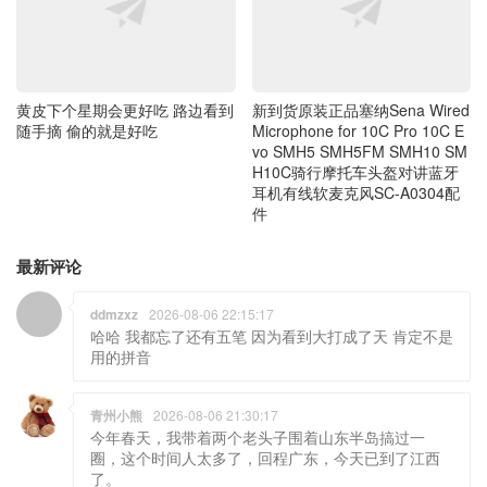
随手摘 偷的就是好吃
Microphone for 10C Pro 10C E
vo SMH5 SMH5FM SMH10 SM
H10C骑行摩托车头盔对讲蓝牙
耳机有线软麦克风SC-A0304配
件
最新评论
ddmzxz
2026-08-06 22:15:17
哈哈 我都忘了还有五笔 因为看到大打成了天 肯定不是
用的拼音
青州小熊
2026-08-06 21:30:17
今年春天，我带着两个老头子围着山东半岛搞过一
圈，这个时间人太多了，回程广东，今天已到了江西
了。
青州小熊
2026-08-06 21:27:03
我只会用五笔 哈哈