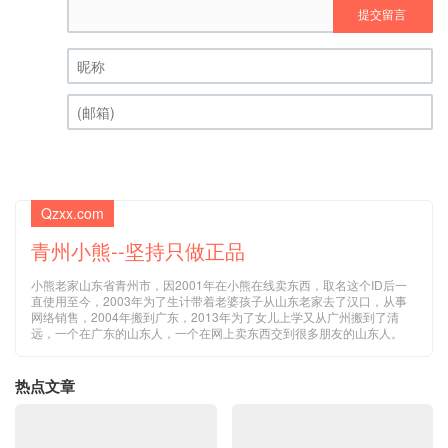
昵称 (必填)
(邮箱) (必填)
Qzxx.com
青州小熊--坚持只做正品
小熊老家山东省青州市，因2001年在小熊在线卖东西，取名这个ID后一
直使用至今，2003年为了生计带着老婆孩子从山东老家去了汉口，从事
网络销售，2004年搬到广东，2013年为了女儿上学又从广州搬到了清
远，一个在广东的山东人，一个在网上卖东西交到很多朋友的山东人。
热点文章