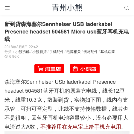


新到货森海塞尔Sennheiser USB laderkabel
Presence headset 504581 Micro usb蓝牙耳机充电
线
2018年8月6日 22:42
分类：
小熊拆解
/
小熊新货
/
手机配件
/
电源相关
/
线材配件
/
耳机话筒
6.96K

森海塞尔Sennheiser USb laderkabel Presence
headset 504581蓝牙耳机的原装充电线，线长12厘
米，线重10.3克，散装到货，实物如下图，线内有支
承管，可扭可弯定型，此线不支持传输数据，线芯也
不是很粗，因蓝牙耳机电池容量较小，没有必要用大
电流过大A数，
不推荐用在充电宝上给手机充电用
。