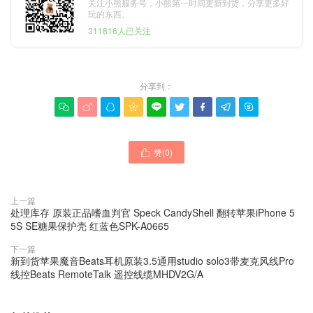
关注小熊服务号，小熊第一时间更新到货，分享更多好
玩的东西。
311816人已关注
分享到：









赞(
0
)

上一篇
处理库存 原装正品嗜血判官 Speck CandyShell 翻转苹果iPhone 5
5S SE糖果保护壳 红蓝色SPK-A0665
下一篇
新到货苹果魔音Beats耳机原装3.5通用studio solo3带麦克风线Pro
线控Beats RemoteTalk 遥控线缆MHDV2G/A