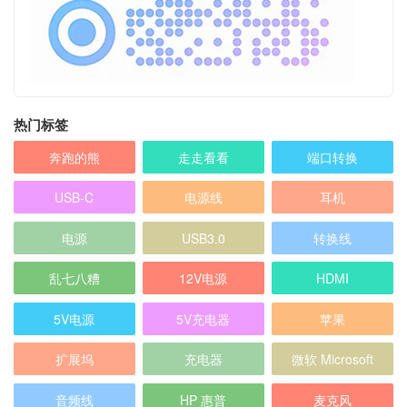
热门标签
奔跑的熊
走走看看
端口转换
USB-C
电源线
耳机
电源
USB3.0
转换线
乱七八糟
12V电源
HDMI
5V电源
5V充电器
苹果
扩展坞
充电器
微软 Microsoft
音频线
HP 惠普
麦克风