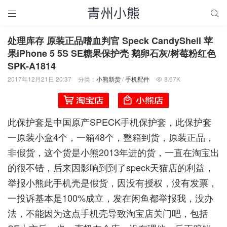


处理库存 原装正品嗜血判官 Speck CandyShell 苹
果iPhone 5 5S SE糖果保护壳 鹅卵石灰/树莓粉红色
SPK-A1814
2017年12月21日 20:37
分类：
小熊新货
/
手机配件
8.67K

此保护套是中国原产SPECK手机保护套，此保护套
一原装小盒4个，一箱48个，整箱到货，原装正品，
非假货，这个货是小熊2013年进的货，一直在淘宝出
的很不错，后来因影响到到了speck天猫店的利益，
举报小熊此手机壳是假货，因没有授权，没有发票，
一投诉基本是100%成立，发在闲鱼都举报我，没办
法，不能因为这点手机壳导致淘宝店关门吧，包括