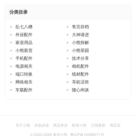
分类目录
乱七八糟
售完存档
外设配件
大神请进
家居用品
小熊拆解
小熊新货
小熊茶园
手机配件
技术分享
电源相关
相机配件
端口转换
线材配件
网络相关
耳机话筒
车载配件
随心闲谈
关于小熊
买前必读
商品售后
联系小熊
订阅更新
淘宝店
© 2003-2026
青州小熊
粤ICP备12089271号