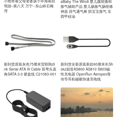
小熊带着父母老婆孩子环海南自
aBaby The Windi 婴儿腹绞痛和
驾游–第八天 万宁--东山岭石梅
胀气辅助产品 婴儿肠胀气肠绞痛
湾
神器 排气通气棒 防宝宝胀气 非
西甲硅油
新到货原装灰色75厘米贸联Bizli
新到货全新原装新款60厘米长Sh
nk Serial ATA III Cable 双弯头直
okz韶音AS800 AS810 S803磁
角SATA 3.0 硬盘线 C21083-001
性充电器 OpenRun Aeropex骨
传导耳机磁吸快速充电线