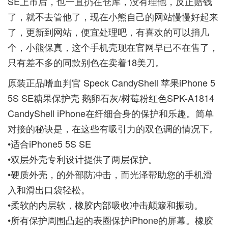
SE上市后，也一直扔在仓库，没有理他，反正赔钱
了，就不去管他了，现在小熊自己的网站慢慢好起来
了，更新到网站，便宜处理吧，有喜欢的可以捎几
个，小熊保真，这个手机壳现在官网早已不在售了，
只有差不多的同款别色在卖着18美刀。
原装正品嗜血判官 Speck CandyShell 苹果iPhone 5
5S SE糖果保护壳 鹅卵石灰/树莓粉红色SPK-A1814
CandyShell iPhone在纤细合身的保护和乐趣。简单
对接的秘诀是，在这些有吸引力的双色调的情况下。
•适合iPhone5 5S SE
•双层外壳专利设计提供了两层保护。
•硬质外壳，的外部防冲击，而光泽帮助您的手机滑
入和滑出口袋轻松。
•柔软的内层软，橡胶内部吸收冲击颠簸和振动。
•所有保护周围凸起的表圈保护iPhone的屏幕。橡胶