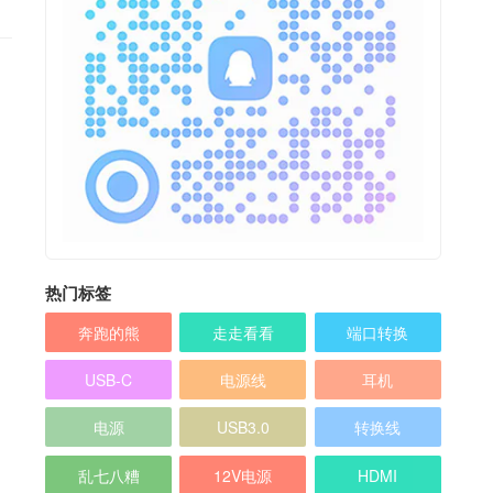
热门标签
奔跑的熊
走走看看
端口转换
USB-C
电源线
耳机
电源
USB3.0
转换线
乱七八糟
12V电源
HDMI