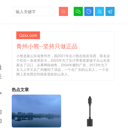





Qzxx.com
青州小熊--坚持只做正品
小熊老家山东省青州市，因2001年在小熊在线卖东西，取名这
个ID后一直使用至今，2003年为了生计带着老婆孩子从山东老
家去了汉口，从事网络销售，2004年搬到广东，2013年为了
题
女儿上学又从广州搬到了清远，一个在广东的山东人，一个在
网上卖东西交到很多朋友的山东人。
关
，
热点文章
户
的
的