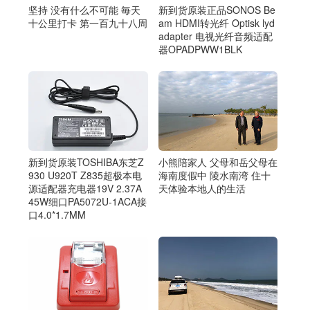
，
坚持 没有什么不可能 毎天
新到货原装正品SONOS Be
十公里打卡 第一百九十八周
am HDMI转光纤 Optisk lyd
adapter 电视光纤音频适配
器OPADPWW1BLK
新到货原装TOSHIBA东芝Z
小熊陪家人 父母和岳父母在
930 U920T Z835超极本电
海南度假中 陵水南湾 住十
源适配器充电器19V 2.37A
天体验本地人的生活
45W细口PA5072U-1ACA接
口4.0*1.7MM