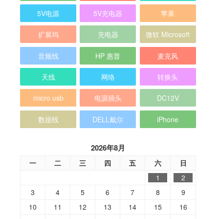
5V电源
5V充电器
苹果
扩展坞
充电器
微软 Microsoft
音频线
HP 惠普
麦克风
天线
网络
转换头
micro usb
电源插头
DC12V
数据线
DELL戴尔
iPhone
2026年8月
一
二
三
四
五
六
日
1
2
3
4
5
6
7
8
9
10
11
12
13
14
15
16