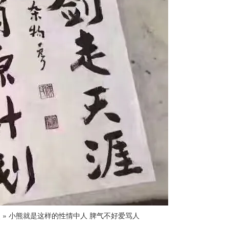
熊
»
小熊就是这样的性情中人 脾气不好爱骂人