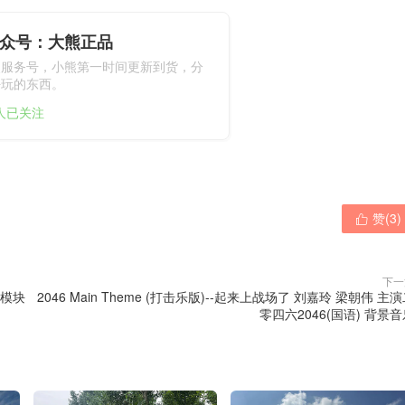
众号：大熊正品
熊服务号，小熊第一时间更新到货，分
好玩的东西。
6人已关注
赞(
3
)

下一
纤模块
2046 Main Theme (打击乐版)--起来上战场了 刘嘉玲 梁朝伟 主
零四六2046(国语) 背景