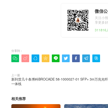
微信公
关注小
享更多
31181
分享到：









上一篇
新到货几十条博科BROCADE 58-1000027-01 SFP+ 3m万兆光
一体线
相关推荐