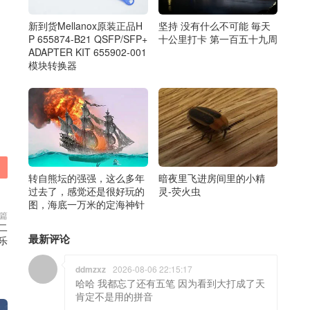
新到货Mellanox原装正品H
坚持 没有什么不可能 毎天
P 655874-B21 QSFP/SFP+
十公里打卡 第一百五十九周
ADAPTER KIT 655902-001
模块转换器
转自熊坛的强强，这么多年
暗夜里飞进房间里的小精
过去了，感觉还是很好玩的
灵-荧火虫
图，海底一万米的定海神针
篇
演二
最新评论
音乐
ddmzxz
2026-08-06 22:15:17
哈哈 我都忘了还有五笔 因为看到大打成了天
肯定不是用的拼音