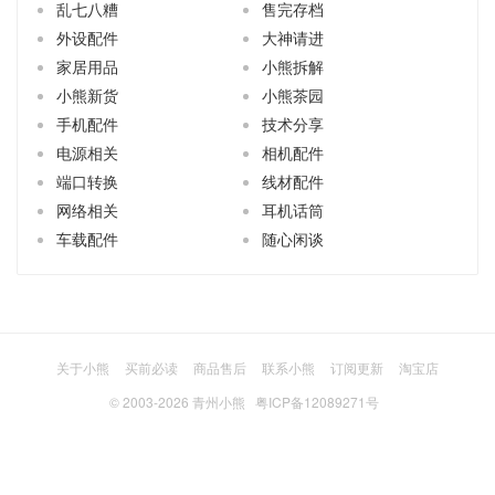
乱七八糟
售完存档
外设配件
大神请进
家居用品
小熊拆解
小熊新货
小熊茶园
手机配件
技术分享
电源相关
相机配件
端口转换
线材配件
网络相关
耳机话筒
车载配件
随心闲谈
关于小熊
买前必读
商品售后
联系小熊
订阅更新
淘宝店
© 2003-2026
青州小熊
粤ICP备12089271号