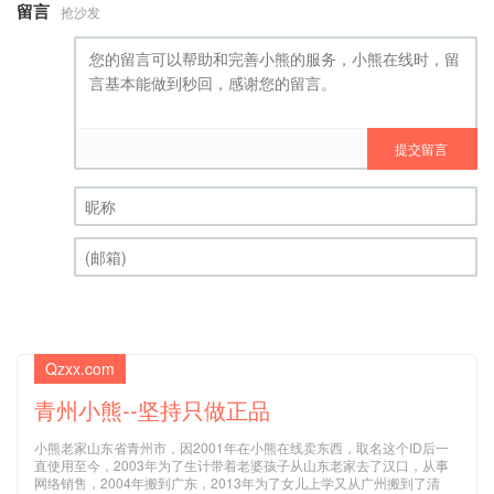
留言
抢沙发
提交留言
昵称 (必填)
(邮箱) (必填)
Qzxx.com
青州小熊--坚持只做正品
小熊老家山东省青州市，因2001年在小熊在线卖东西，取名这个ID后一
直使用至今，2003年为了生计带着老婆孩子从山东老家去了汉口，从事
网络销售，2004年搬到广东，2013年为了女儿上学又从广州搬到了清