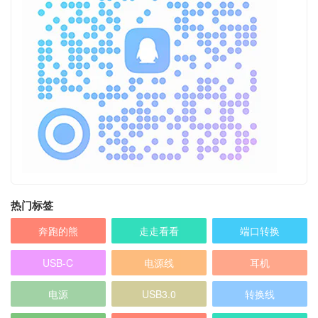
热门标签
奔跑的熊
走走看看
端口转换
USB-C
电源线
耳机
电源
USB3.0
转换线