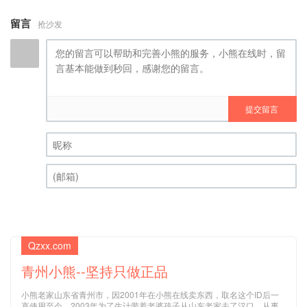
留言
抢沙发
提交留言
昵称 (必填)
(邮箱) (必填)
Qzxx.com
青州小熊--坚持只做正品
小熊老家山东省青州市，因2001年在小熊在线卖东西，取名这个ID后一
直使用至今，2003年为了生计带着老婆孩子从山东老家去了汉口，从事