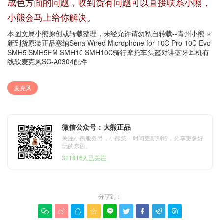
成色方面的问题，收到货有问题可以直接联系小熊，
小熊会马上给你解决。
本图文属小熊原创或转载整理，未经允许请勿私自转载--
青州小熊
»
新到货原装正品塞纳Sena Wired Microphone for 10C Pro 10C Evo
SMH5 SMH5FM SMH10 SMH10C骑行摩托车头盔对讲蓝牙耳机有
线软麦克风SC-A0304配件
麦克风
微信公众号：大熊正品
关注小熊服务号，小熊第一时间更新到货，分享更多好
玩的东西。
311816人已关注
分享到：








