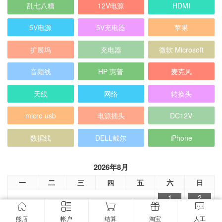
乱七八糟
12V电源
HDMI
5V电源
5V充电器
苹果
扩展坞
充电器
微软 Microsoft
音频线
HP 惠普
麦克风
天线
网络
转换头
micro usb
电源插头
DC12V
数据线
DELL戴尔
iPhone
2026年8月
一
二
三
四
五
六
日
1
2
3
4
5
6
7
8
9
熊店
帐户
结算
淘宝
人工