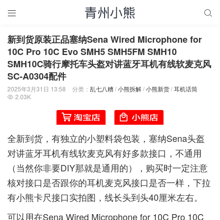


新到货原装正品塞纳Sena Wired Microphone for
10C Pro 10C Evo SMH5 SMH5FM SMH10
SMH10C骑行摩托车头盔对讲蓝牙耳机有线软麦克风
SC-A0304配件
2025年3月31日 13:58
分类：
乱七八糟
/
小熊拆解
/
小熊新货
/
耳机话筒
2.03K

全新到货，有独立的小塑料袋包装，塞纳Sena头盔
对讲蓝牙耳机有线软麦克风有好多款接口，不通用
（当然你非要DIY那就是通用的），购买时一定注意
核对接口是否跟你的耳机麦克风接口是否一样，下拉
有小熊卡尺接口实拍图，线长头到头40厘米左右。
可以用在Sena Wired Microphone for 10C Pro 10C