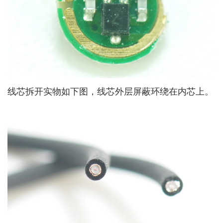
线芯拆开实物如下图，线芯外层屏蔽环绕在内芯上。