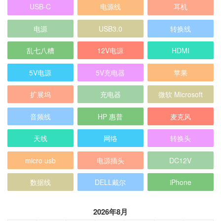
USB-C
电源线
耳机
电源
USB3.0
转换线
乱七八糟
12V电源
HDMI
5V电源
5V充电器
苹果
扩展坞
充电器
微软 Microsoft
音频线
HP 惠普
麦克风
天线
网络
转换头
micro usb
电源插头
DC12V
数据线
DELL戴尔
iPhone
2026年8月