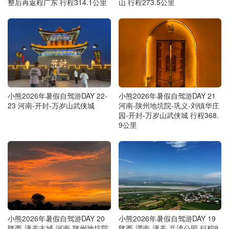
整后再返程广东 行程314.1公里
山 行程273.5公里
小熊2026年暑假自驾游DAY 22-
小熊2026年暑假自驾游DAY 21
23 河南-开封-万岁山武侠城
河南-陕州地坑院-巩义-刘镇华庄
园-开封-万岁山武侠城 行程368.
9公里
小熊2026年暑假自驾游DAY 20
小熊2026年暑假自驾游DAY 19
陕西-潼关古城-河南-陕州地坑院
陕西-渭南-潼关-岳渎公园 行程9