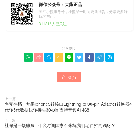
微信公众号：大熊正品
关注小熊服务号，小熊第一时间更新到货，分享更多好
玩的东西。
311816人已关注
分享到：









赞(
1
)

上一篇
售完存档：苹果iphone5转接口Lightning to 30-pin Adapter转换器4
代转5代数据线转接头30-pin 支持音频A1468
下一篇
社保是一场骗局--什么时间国家不来坑我们老百姓的钱呀？