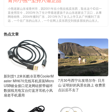
小熊老家山东省青州市，因2001年在小熊在线卖东西，取名这个ID后一
直使用至今，2003年为了生计带着老婆孩子从山东老家去了汉口，从事
网络销售，2004年搬到广东，2013年为了女儿上学又从广州搬到了清
远，一个在广东的山东人，一个在网上卖东西交到很多朋友的山东人。
热点文章
新到货1.2米长酷冷至尊CoolerM
7月30号西宁出发塔尔寺- 日月
aster MH670无线耳机原装Micro
山 证明好的风景在路上 收费景
USB镀金接口尼龙网硅胶带磁环
点以后不去了
数据线充电宝台灯蓝牙耳机小风
扇老手机通用