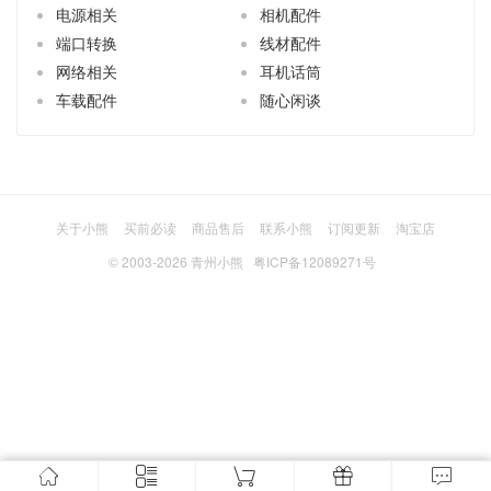
电源相关
相机配件
端口转换
线材配件
网络相关
耳机话筒
车载配件
随心闲谈
关于小熊
买前必读
商品售后
联系小熊
订阅更新
淘宝店
© 2003-2026
青州小熊
粤ICP备12089271号