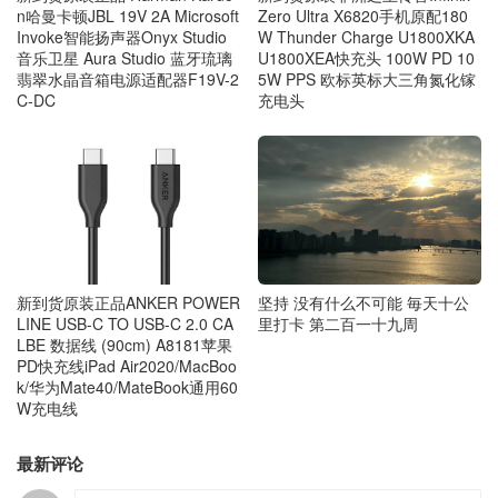
n哈曼卡顿JBL 19V 2A Microsoft
Zero Ultra X6820手机原配180
Invoke智能扬声器Onyx Studio
W Thunder Charge U1800XKA
音乐卫星 Aura Studio 蓝牙琉璃
U1800XEA快充头 100W PD 10
翡翠水晶音箱电源适配器F19V-2
5W PPS 欧标英标大三角氮化镓
C-DC
充电头
新到货原装正品ANKER POWER
坚持 没有什么不可能 毎天十公
LINE USB-C TO USB-C 2.0 CA
里打卡 第二百一十九周
LBE 数据线 (90cm) A8181苹果
PD快充线iPad Air2020/MacBoo
k/华为Mate40/MateBook通用60
W充电线
最新评论