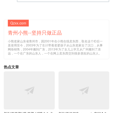
Qzxx.com
青州小熊--坚持只做正品
小熊老家山东省青州市，因2001年在小熊在线卖东西，取名这个ID后一
直使用至今，2003年为了生计带着老婆孩子从山东老家去了汉口，从事
网络销售，2004年搬到广东，2013年为了女儿上学又从广州搬到了清
远，一个在广东的山东人，一个在网上卖东西交到很多朋友的山东人。
热点文章
新到货惠普HP 惠普 USB 3.0 桌
新到货枫笛Saramonic DK3A 3.
面迷你桌上型主机I/O 扩展模组
5mm TRS 无线小蜜蜂锁定型专
老款PS/2键盘鼠标口 COM口 硬
业级全向领夹式麦克风 话筒 高
盘盒TPC-l017-SL 833940-003
灵敏度咪头