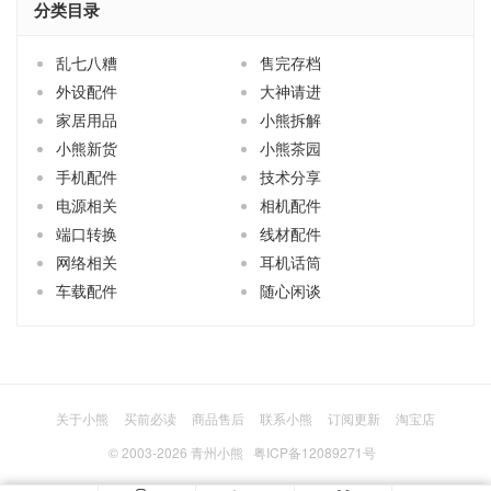
外设配件
大神请进
家居用品
小熊拆解
小熊新货
小熊茶园
手机配件
技术分享
电源相关
相机配件
端口转换
线材配件
网络相关
耳机话筒
车载配件
随心闲谈
关于小熊
买前必读
商品售后
联系小熊
订阅更新
淘宝店
© 2003-2026
青州小熊
粤ICP备12089271号