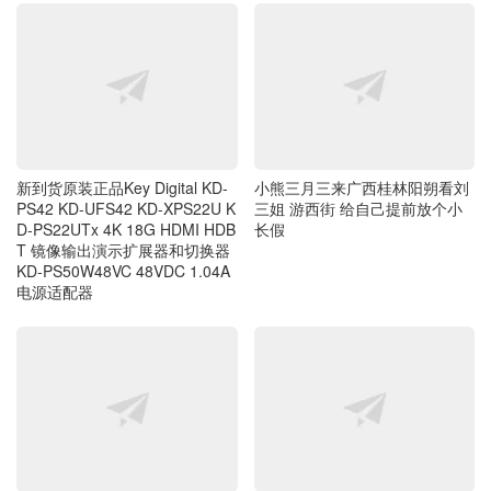
新到货原装正品Key Digital KD-
小熊三月三来广西桂林阳朔看刘
PS42 KD-UFS42 KD-XPS22U K
三姐 游西街 给自己提前放个小
D-PS22UTx 4K 18G HDMI HDB
长假
T 镜像输出演示扩展器和切换器
KD-PS50W48VC 48VDC 1.04A
电源适配器
坚持 没有什么不可能 毎天十公
新到货全新原装IQOS ORIGINA
里打卡 第二百四十六周
LS ONE S00122 S00125 5V2A
10W USB-A 口电源适配器 充电