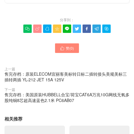
分享到：









赞(
0
)

上一篇
售完存档：原装ELECOM宜丽客美标转日标二插转接头美规美标三
插转两插 YL-212 JET 15A 125V
下一篇
售完存档：美国原装HUBBELL合宝/荷宝CAT6A万兆10G网线无氧多
股纯铜8芯超高速蓝色2.1米 PC6AB07
相关推荐