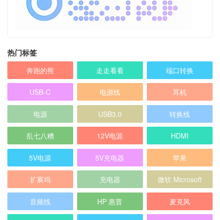
热门标签
奔跑的熊
走走看看
端口转换
USB-C
电源线
耳机
电源
USB3.0
转换线
乱七八糟
12V电源
HDMI
5V电源
5V充电器
苹果
扩展坞
充电器
微软 Microsoft
音频线
HP 惠普
麦克风
天线
网络
转换头
micro usb
电源插头
DC12V