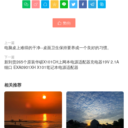









赞(
0
)

上一篇
电脑桌上难得的干净--桌面卫生保持要养成一个良好的习惯。
下一篇
新到货265个原装华硕X101CH上网本电源适配器充电器19V 2.1A
细口 EXA0901XH X101笔记本电源适配器
相关推荐