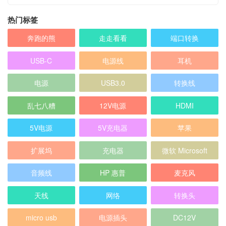
热门标签
奔跑的熊
走走看看
端口转换
USB-C
电源线
耳机
电源
USB3.0
转换线
乱七八糟
12V电源
HDMI
5V电源
5V充电器
苹果
扩展坞
充电器
微软 Microsoft
音频线
HP 惠普
麦克风
天线
网络
转换头
micro usb
电源插头
DC12V