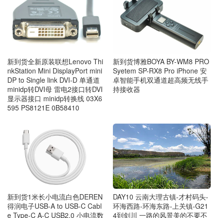
新到货全新原装联想Lenovo Thi
新到货博雅BOYA BY-WM8 PRO
nkStation Mini DisplayPort mini
Syetem SP-RX8 Pro iPhone 安
DP to Single link DVI-D 单通道
卓智能手机双通道超高频无线手
minidp转DVI母 雷电2接口转DVI
持接收器
显示器接口 minidp转换线 03X6
595 PS8121E 0B58410
DAY10 云南大理古镇-才村码头-
新到货1米长小电流白色DEREN
环海西路-环海东路-上关镇-G21
得润电子USB-A to USB-C Cabl
4到剑川 一路的风景美的不要不
e Type-C A-C USB2.0 小电流数