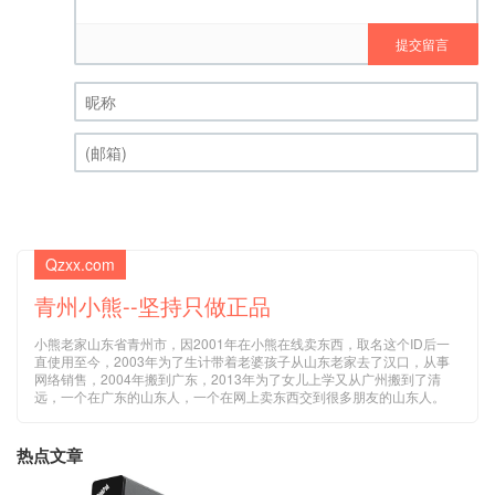
提交留言
昵称 (必填)
(邮箱) (必填)
Qzxx.com
青州小熊--坚持只做正品
小熊老家山东省青州市，因2001年在小熊在线卖东西，取名这个ID后一
直使用至今，2003年为了生计带着老婆孩子从山东老家去了汉口，从事
网络销售，2004年搬到广东，2013年为了女儿上学又从广州搬到了清
远，一个在广东的山东人，一个在网上卖东西交到很多朋友的山东人。
热点文章