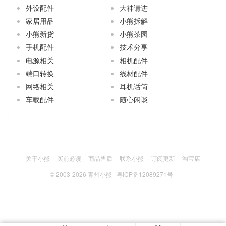
外设配件
大神请进
家居用品
小熊拆解
小熊新货
小熊茶园
手机配件
技术分享
电源相关
相机配件
端口转换
线材配件
网络相关
耳机话筒
车载配件
随心闲谈
关于小熊
买前必读
商品售后
联系小熊
订阅更新
淘宝店
© 2003-2026
青州小熊
粤ICP备12089271号