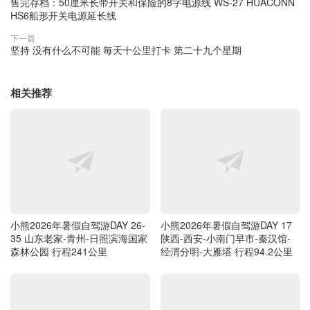
售完存档：50厘米长带开关和保险的8字电源线 WS-27 HUACONN
HS6船形开关电源延长线
下一篇
坚持 没有什么不可能 毎天十公里打卡 第二十九个星期
相关推荐
小熊2026年暑假自驾游DAY 26-
小熊2026年暑假自驾游DAY 17
35 山东老家-青州-日照滨海国家
陕西-西安-小南门早市-秦汉馆-
森林公园 行程241公里
经渭分明-大雁塔 行程94.2公里