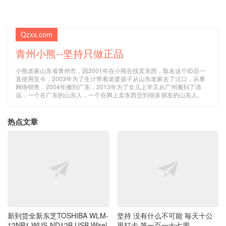
Qzxx.com
青州小熊--坚持只做正品
小熊老家山东省青州市，因2001年在小熊在线卖东西，取名这个ID后一
直使用至今，2003年为了生计带着老婆孩子从山东老家去了汉口，从事
网络销售，2004年搬到广东，2013年为了女儿上学又从广州搬到了清
远，一个在广东的山东人，一个在网上卖东西交到很多朋友的山东人。
热点文章
新到货全新东芝TOSHIBA WLM-
坚持 没有什么不可能 毎天十公
12NB1 WUS-ND12B USB Wirel
里打卡 第一百一十七周
ess LAN Adapter RT5572N芯片
USB双频2.4G 5G 300Mbps WI
FI 无线网卡Dongle for BDX230
0/4300