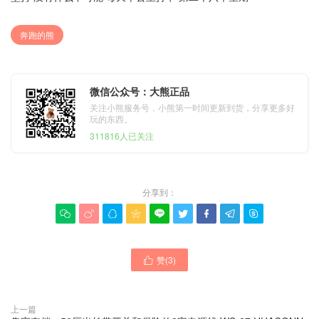
奔跑的熊
微信公众号：大熊正品
关注小熊服务号，小熊第一时间更新到货，分享更多好
玩的东西。
311816人已关注
分享到：









赞(
3
)

上一篇