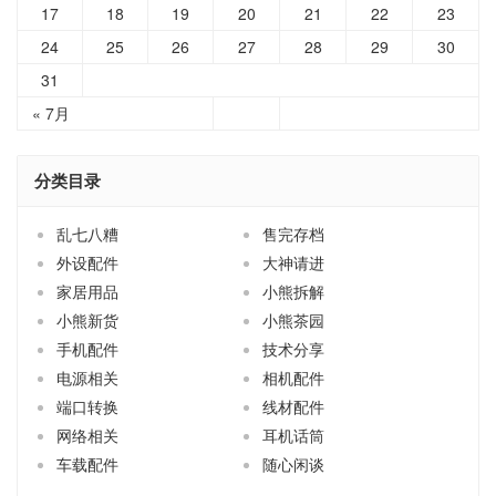
17
18
19
20
21
22
23
24
25
26
27
28
29
30
31
« 7月
分类目录
乱七八糟
售完存档
外设配件
大神请进
家居用品
小熊拆解
小熊新货
小熊茶园
手机配件
技术分享
电源相关
相机配件
端口转换
线材配件
网络相关
耳机话筒
车载配件
随心闲谈