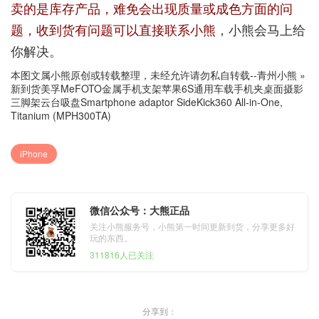
卖的是库存产品，难免会出现质量或成色方面的问
题，收到货有问题可以直接联系小熊
，小熊会马上给
你解决。
本图文属小熊原创或转载整理，未经允许请勿私自转载--
青州小熊
»
新到货美孚MeFOTO金属手机支架苹果6S通用车载手机夹桌面摄影
三脚架云台吸盘Smartphone adaptor SideKick360 All-in-One,
Titanium (MPH300TA)
iPhone
微信公众号：大熊正品
关注小熊服务号，小熊第一时间更新到货，分享更多好
玩的东西。
311816人已关注
分享到：