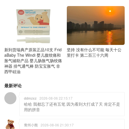
新到货瑞典产原装正品10支 Frid
坚持 没有什么不可能 毎天十公
aBaby The Windi 婴儿腹绞痛和
里打卡 第二百三十六周
胀气辅助产品 婴儿肠胀气肠绞痛
神器 排气通气棒 防宝宝胀气 非
西甲硅油
最新评论
ddmzxz
2026-08-06 22:15:17
哈哈 我都忘了还有五笔 因为看到大打成了天 肯定不是
用的拼音
青州小熊
2026-08-06 21:30:17