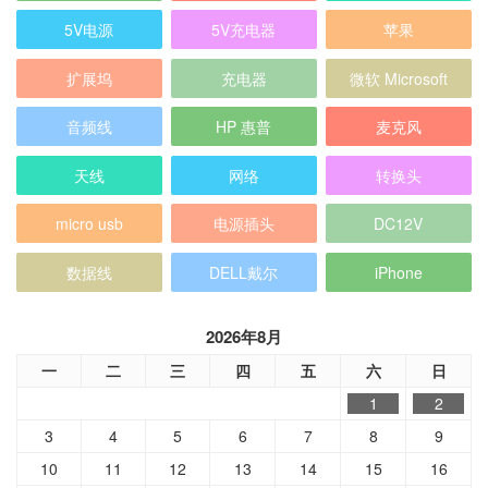
5V电源
5V充电器
苹果
扩展坞
充电器
微软 Microsoft
音频线
HP 惠普
麦克风
天线
网络
转换头
micro usb
电源插头
DC12V
数据线
DELL戴尔
iPhone
2026年8月
一
二
三
四
五
六
日
1
2
3
4
5
6
7
8
9
10
11
12
13
14
15
16