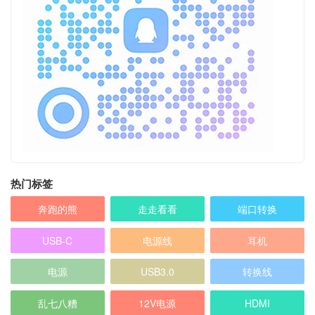
热门标签
奔跑的熊
走走看看
端口转换
USB-C
电源线
耳机
电源
USB3.0
转换线
乱七八糟
12V电源
HDMI