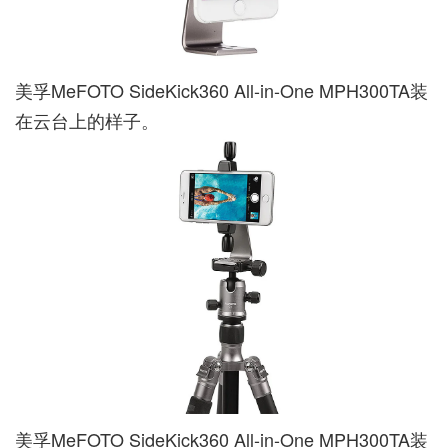
美孚MeFOTO SideKick360 All-in-One MPH300TA装
在云台上的样子。
美孚MeFOTO SideKick360 All-in-One MPH300TA装