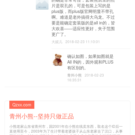
片是双孔的，可是包装上写的是
plus版，而plus版官网明显不带孔
啊。难道是老外搞得大乌龙。不过
要是能确定套装版的是all in的，皆
大欢喜——适应性更好，夹子范围
更广了。
大妮儿
2018-02-23 11:10:01
确认如图，如果如图就是
All IN的，因外观和PLUS
有区别的。
青州小熊
2018-02-23
16:35:31
Qzxx.com
青州小熊--坚持只做正品
小熊老家山东省青州市，因2001年在小熊在线卖东西，取名这个ID后一
直使用至今，2003年为了生计带着老婆孩子从山东老家去了汉口，从事