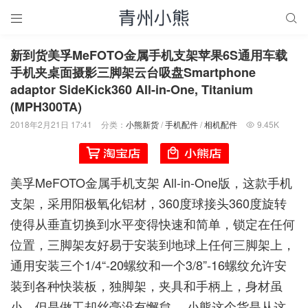


新到货美孚MeFOTO金属手机支架苹果6S通用车载
手机夹桌面摄影三脚架云台吸盘Smartphone
adaptor SideKick360 All-in-One, Titanium
(MPH300TA)
2018年2月21日 17:41
分类：
小熊新货
/
手机配件
/
相机配件
9.45K

美孚MeFOTO金属手机支架 All-in-One版，这款手机
支架，采用阳极氧化铝材，360度球接头360度旋转
使得从垂直切换到水平变得快速和简单，锁定在任何
位置，三脚架友好易于安装到地球上任何三脚架上，
通用安装三个1/4“-20螺纹和一个3/8”-16螺纹允许安
装到各种快装板，独脚架，夹具和手柄上，身材虽
小，但是做工却丝毫没有懈怠。 小熊这个货是从这