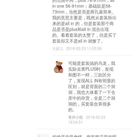
的范围不同，plus 76-91mm；all
in one 56-91mm；基础款是58-
73mm，当然是否是两孔最简单。
我的意思主要是，既然从套装拆出
来的是all in 的，但是套装那个商
品是否是plus和all in 混合出现
的。看着套装的太赞了，但是买了
套装却又不是all in 就惨了。
大妮儿
2018-02-23 11:05:08
可能是套装搞的乌龙，我
实际去查PLUS时，发现
和图不一样，三款区分
了，发现ALL iN有明显的
区别，就是背面的二个洞
洞，我也大体看了一下仓
库中的存货，全是二个洞
洞的，买套装合算很多
的。
青州小熊
2018-02-23
16:34:51
的确是非常奇怪，套装熊店里的照