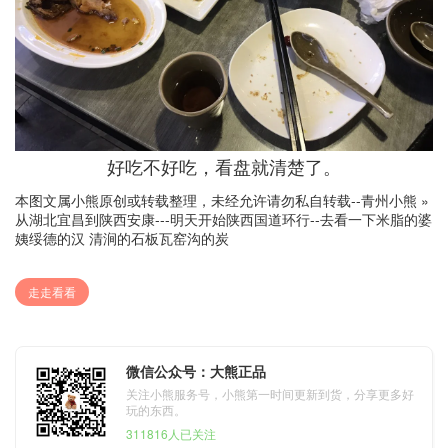
好吃不好吃，看盘就清楚了。
本图文属小熊原创或转载整理，未经允许请勿私自转载--
青州小熊
»
从湖北宜昌到陕西安康---明天开始陕西国道环行--去看一下米脂的婆
姨绥德的汉 清涧的石板瓦窑沟的炭
走走看看
微信公众号：大熊正品
关注小熊服务号，小熊第一时间更新到货，分享更多好
玩的东西。
311816人已关注