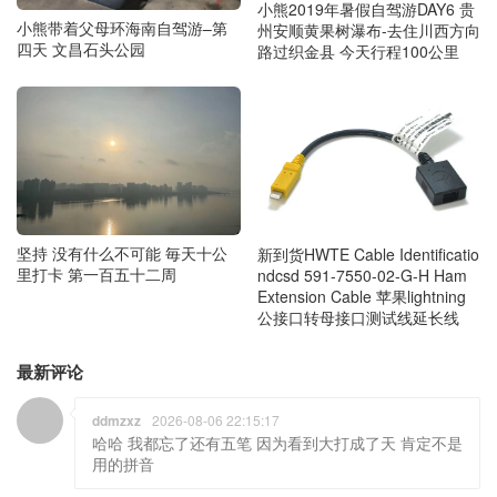
小熊2019年暑假自驾游DAY6 贵
小熊带着父母环海南自驾游–第
州安顺黄果树瀑布-去住川西方向
四天 文昌石头公园
路过织金县 今天行程100公里
坚持 没有什么不可能 毎天十公
新到货HWTE Cable Identificatio
里打卡 第一百五十二周
ndcsd 591-7550-02-G-H Ham
Extension Cable 苹果lightning
公接口转母接口测试线延长线
最新评论
ddmzxz
2026-08-06 22:15:17
哈哈 我都忘了还有五笔 因为看到大打成了天 肯定不是
用的拼音