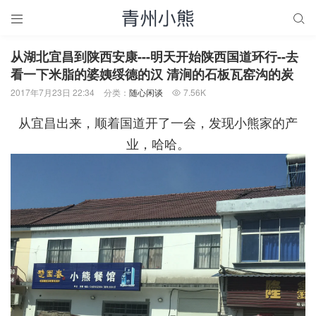


从湖北宜昌到陕西安康---明天开始陕西国道环行--去
看一下米脂的婆姨绥德的汉 清涧的石板瓦窑沟的炭
2017年7月23日 22:34
分类：
随心闲谈
7.56K

从宜昌出来，顺着国道开了一会，发现小熊家的产
业，哈哈。