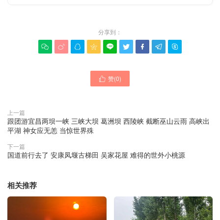
分享到：









赞(
0
)

上一篇
跟团游宜昌两坝一峡 三峡大坝 葛洲坝 西陵峡 截断巫山云雨 高峡出
平湖 神女应无恙 当惊世界殊
下一篇
国道前行去了 安康凤堰古梯田 吴家花屋 难得的世外小桃源
相关推荐