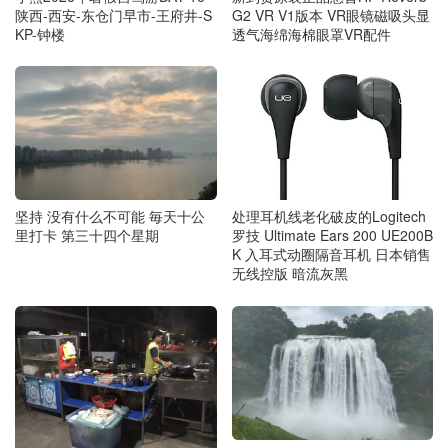
陕西-西安-东仓门早市-王府井-S
G2 VR V1版本 VR眼镜磁吸头显
KP-钟楼
透气海绵海棉眼罩VR配件
坚持 没有什么不可能 毎天十公
处理耳机线老化破皮的Logitech
里打卡 第三十四个星期
罗技 Ultimate Ears 200 UE200B
K 入耳式动圈隔音耳机 日本销售
无线控版 暗流灰黑