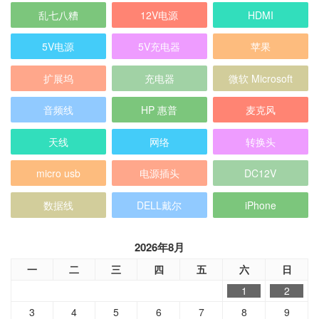
乱七八糟
12V电源
HDMI
5V电源
5V充电器
苹果
扩展坞
充电器
微软 Microsoft
音频线
HP 惠普
麦克风
天线
网络
转换头
micro usb
电源插头
DC12V
数据线
DELL戴尔
iPhone
2026年8月
一
二
三
四
五
六
日
1
2
3
4
5
6
7
8
9