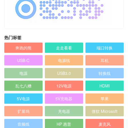
热门标签
奔跑的熊
走走看看
端口转换
USB-C
电源线
耳机
电源
USB3.0
转换线
乱七八糟
12V电源
HDMI
5V电源
5V充电器
苹果
扩展坞
充电器
微软 Microsoft
音频线
HP 惠普
麦克风
天线
网络
转换头