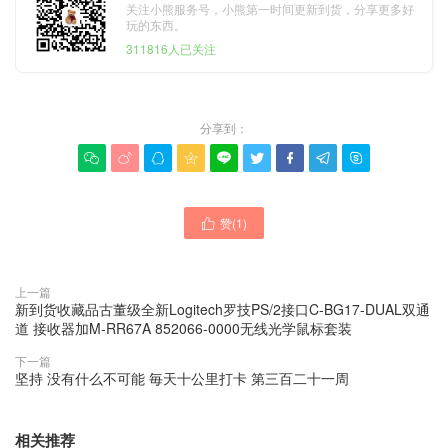
关注小熊服务号，小熊第一时间更新到货，分享更多好
玩的东西。
311816人已关注
分享到：









赞(
1
)

上一篇
新到货收藏品古董级全新Logitech罗技PS/2接口C-BG17-DUAL双通
道 接收器加M-RR67A 852066-0000无线光学鼠标套装
下一篇
坚持 没有什么不可能 毎天十公里打卡 第三百二十一周
相关推荐