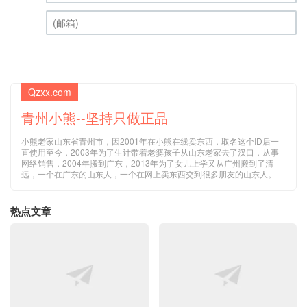
Qzxx.com
青州小熊--坚持只做正品
小熊老家山东省青州市，因2001年在小熊在线卖东西，取名这个ID后一
直使用至今，2003年为了生计带着老婆孩子从山东老家去了汉口，从事
网络销售，2004年搬到广东，2013年为了女儿上学又从广州搬到了清
远，一个在广东的山东人，一个在网上卖东西交到很多朋友的山东人。
热点文章
新到货原装正品100-120V 美标
小熊2026年暑假自驾游DAY 1 广
日标Xfinity EPS-10 5V3A USB-
东 清远家 --湖南 郴州-马皇丘大