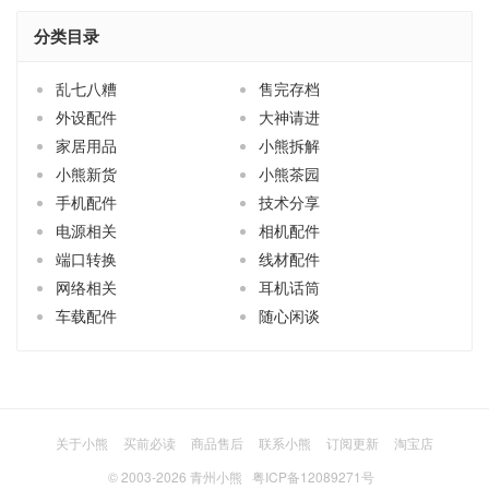
乱七八糟
售完存档
外设配件
大神请进
家居用品
小熊拆解
小熊新货
小熊茶园
手机配件
技术分享
电源相关
相机配件
端口转换
线材配件
网络相关
耳机话筒
车载配件
随心闲谈
关于小熊
买前必读
商品售后
联系小熊
订阅更新
淘宝店
© 2003-2026
青州小熊
粤ICP备12089271号