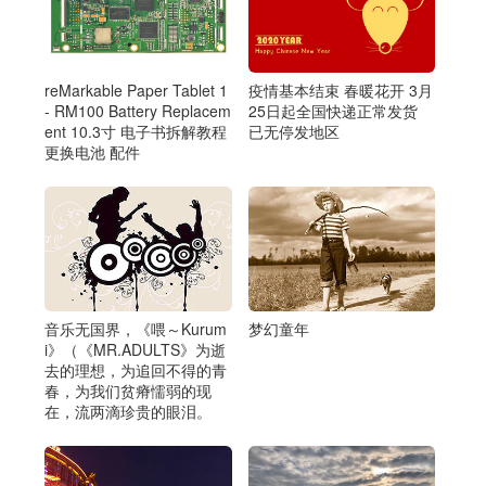
reMarkable Paper Tablet 1
疫情基本结束 春暖花开 3月
- RM100 Battery Replacem
25日起全国快递正常发货
ent 10.3寸 电子书拆解教程
已无停发地区
更换电池 配件
音乐无国界，《喂～Kurum
梦幻童年
i》（《MR.ADULTS》为逝
去的理想，为追回不得的青
春，为我们贫瘠懦弱的现
在，流两滴珍贵的眼泪。