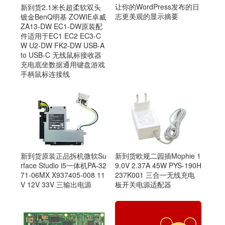
让你的WordPress发布的日
新到货2.1米长超柔软双头
志更美观的显示摘要
镀金BenQ明基 ZOWIE卓威
ZA13-DW EC1-DW原装配
件适用于EC1 EC2 EC3-C
W U2-DW FK2-DW USB-A
to USB-C 无线鼠标接收器
充电底坐数据通用键盘游戏
手柄鼠标连接线
新到货原装正品拆机微软Su
新到货欧规二园插Mophie 1
rface Studio i5一体机PA-32
9.0V 2.37A 45W PYS-190H
71-06MX X937405-008 11
237K001 三合一无线充电
V 12V 33V 三输出电源
板开关电源适配器