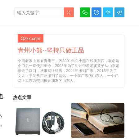





Qzxx.com
青州小熊--坚持只做正品
小熊老家山东省青州市，因2001年在小熊在线卖东西，取名这
个ID后一直使用至今，2003年为了生计带着老婆孩子从山东老
家去了汉口，从事网络销售，2004年搬到广东，2013年为了
女儿上学又从广州搬到了清远，一个在广东的山东人，一个在
网上卖东西交到很多朋友的山东人。
电
热点文章
,
,