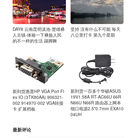
DAY8 云南昆明滇池-楚雄彝
坚持 没有什么不可能 毎天
人古镇-体验一下彝族人民
八公里打卡 第九个星期
的不一样的生活 踢脚舞
新到货一百多个华硕ASUS
新到货惠普HP VGA Port Fl
19V1.58A RT-AC66U 66R
ex IO (3TK80AA) 906321-
N66U N66R 路由器上网本
002 914970-002 VGA转接
细口电源2.5*0.7mm EXA10
卡 扩展档板
04UH
最新评论