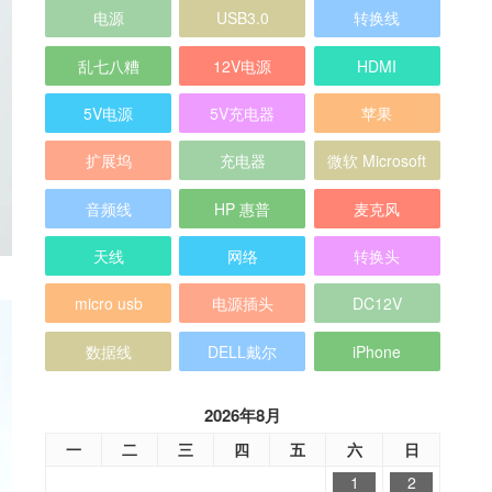
电源
USB3.0
转换线
乱七八糟
12V电源
HDMI
5V电源
5V充电器
苹果
扩展坞
充电器
微软 Microsoft
音频线
HP 惠普
麦克风
天线
网络
转换头
micro usb
电源插头
DC12V
数据线
DELL戴尔
iPhone
2026年8月
一
二
三
四
五
六
日
1
2