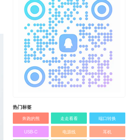
热门标签
奔跑的熊
走走看看
端口转换
USB-C
电源线
耳机