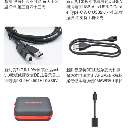
坚持 没有什么不可能 毎天十公
新到货1米长小电流白色DEREN
里打卡 第三百四十三周
得润电子USB-A to USB-C Cabl
e Type-C A-C USB2.0 小电流数
据线 不支持手机快充
新到货717条1.9米原装正品usb
新到货原装DELL戴尔意大利标
3.0数据线硬盘盒DELL显示器上
超级本电源线STARGAZER梅花
行电缆5KL2E04501HT0G89V
尾笔记本电源线0M8WR8 1米长