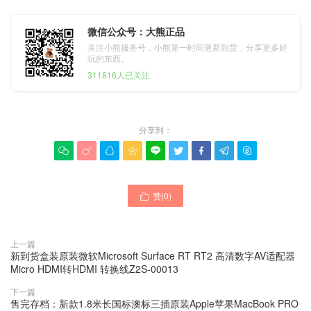
微信公众号：大熊正品
关注小熊服务号，小熊第一时间更新到货，分享更多好
玩的东西。
311816人已关注
分享到：









赞(
0
)

上一篇
新到货盒装原装微软Microsoft Surface RT RT2 高清数字AV适配器
Micro HDMI转HDMI 转换线Z2S-00013
下一篇
售完存档：新款1.8米长国标澳标三插原装Apple苹果MacBook PRO