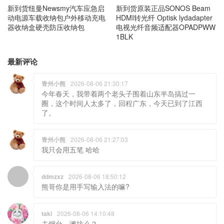
新到货纽曼Newsmy汽车应急启
新到货原装正品SONOS Beam
动电源车载收纳包户外移动充电
HDMI转光纤 Optisk lydadapter
器收纳盒硬壳防压收纳包
电视光纤音频适配器OPADPWW
1BLK
最新评论
青州小熊
2026-08-06 21:30:17
今年春天，我带着两个老头子围着山东半岛搞过一
圈，这个时间人太多了，回程广东，今天已到了江西
了。
青州小熊
2026-08-06 21:27:03
我只会用五笔 哈哈
ddmzxz
2026-08-06 18:50:12
熊哥你是用手写输入法的嘛?
taki
2026-08-06 14:10:48
去烟台，潍坊么？