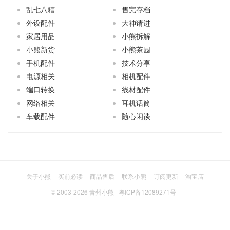
乱七八糟
售完存档
外设配件
大神请进
家居用品
小熊拆解
小熊新货
小熊茶园
手机配件
技术分享
电源相关
相机配件
端口转换
线材配件
网络相关
耳机话筒
车载配件
随心闲谈
关于小熊
买前必读
商品售后
联系小熊
订阅更新
淘宝店
© 2003-2026
青州小熊
粤ICP备12089271号