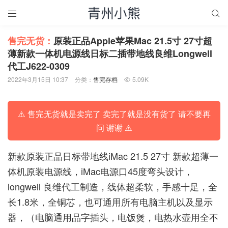


售完无货：
原装正品Apple苹果Mac 21.5寸 27寸超
薄新款一体机电源线日标二插带地线良维Longwell
代工J622-0309
2022年3月15日 10:37
分类：
售完存档
5.09K

⚠️ 售完无货就是卖完了 卖完了就是没有货了 请不要再
问 谢谢 ⚠️
新款原装正品日标带地线iMac 21.5 27寸 新款超薄一
体机原装电源线，iMac电源口45度弯头设计，
longwell 良维代工制造，线体超柔软，手感十足，全
长1.8米，全铜芯，也可通用所有电脑主机以及显示
器，（电脑通用品字插头，电饭煲，电热水壶用全不