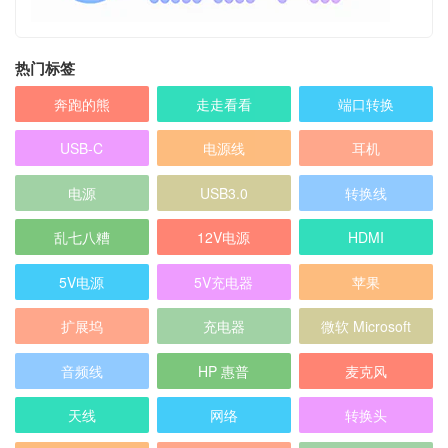
热门标签
奔跑的熊
走走看看
端口转换
USB-C
电源线
耳机
电源
USB3.0
转换线
乱七八糟
12V电源
HDMI
5V电源
5V充电器
苹果
扩展坞
充电器
微软 Microsoft
音频线
HP 惠普
麦克风
天线
网络
转换头