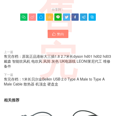
售
分享到：









赞(
0
)

完
上一篇
售完存档：原装正品港标大三插1.8 2.7米长dyson hd01 hd02 hd03
戴森 智能吹风机 电吹风 风筒 灰色 UK电源线 LEONI莱尼代工 维修
备件
下一篇
售完存档：1米长贝尔金Belkin USB 2.0 Type A Male to Type A
Male Cable 散热器 机顶盒 硬盘盒
相关推荐