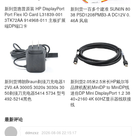
新到货惠普原装 HP DisplayPort
新到货一百多个建准 SUN0N 80
Port Flex IO Card L31839-001
38 PSD1208PMB3-A DC12V 0.
3TK72AA 914968-011 主板扩展
46A 风扇
端DP端口卡
新到货博朗Braun剃须刀充电器1
新到货2.05米2.5米长HP戴尔等
2V0.4A 3000S 3020s 3030s 30
品牌机配机MiniDP to MiniDP线
50剃须刀充电器5414 5734 型号
迷你DP Mini DisplayPort 1.2 38
492-5214黑色
40×2160 4K 60HZ显示器线联接
线
最新评论
ddmzxz
2026-08-06 22:15:17