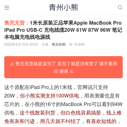


售完无货：
1米长原装正品苹果Apple MacBook Pro
iPad Pro USB-C 充电线缆20W 61W 87W 96W 笔记
本电脑充电线电源线
2022年4月10日 20:00
分类：
售完存档
19.84K

⚠️ 售完无货就是卖完了 卖完了就是没有货了 请不要再
问 谢谢 ⚠️
这个原配在iPad Pro上的1米线，官网说只支持
20W，
但小熊实测支持100W供电
，用表测量也是有
芯片的，在小熊的16寸的MacBook Pro可以看到94W
供电，
这个线散装到货，但白色线容易搞脏，线上难
免有灰和污迹，用几天就不纠结了，有喜欢短线的，