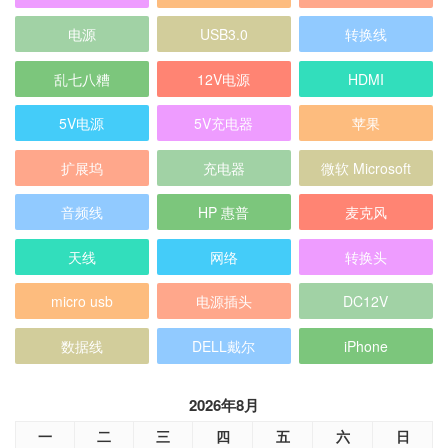
电源
USB3.0
转换线
乱七八糟
12V电源
HDMI
5V电源
5V充电器
苹果
扩展坞
充电器
微软 Microsoft
音频线
HP 惠普
麦克风
天线
网络
转换头
micro usb
电源插头
DC12V
数据线
DELL戴尔
iPhone
2026年8月
一
二
三
四
五
六
日