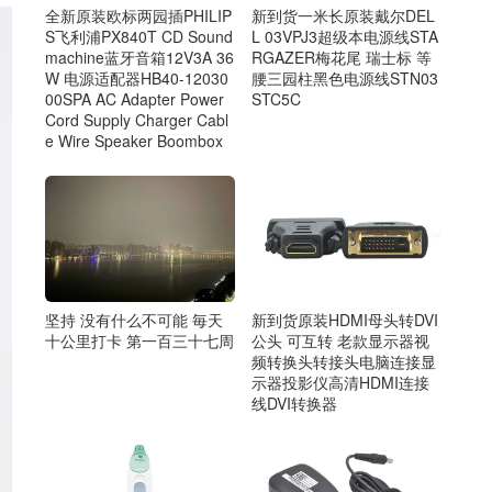
全新原装欧标两园插PHILIP
新到货一米长原装戴尔DEL
S飞利浦PX840T CD Sound
L 03VPJ3超级本电源线STA
machine蓝牙音箱12V3A 36
RGAZER梅花尾 瑞士标 等
W 电源适配器HB40-12030
腰三园柱黑色电源线STN03
00SPA AC Adapter Power
STC5C
Cord Supply Charger Cabl
e Wire Speaker Boombox
坚持 没有什么不可能 毎天
新到货原装HDMI母头转DVI
十公里打卡 第一百三十七周
公头 可互转 老款显示器视
频转换头转接头电脑连接显
示器投影仪高清HDMI连接
线DVI转换器