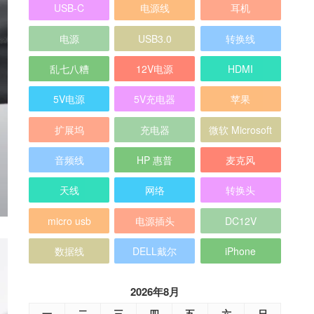
USB-C
电源线
耳机
电源
USB3.0
转换线
乱七八糟
12V电源
HDMI
5V电源
5V充电器
苹果
扩展坞
充电器
微软 Microsoft
音频线
HP 惠普
麦克风
天线
网络
转换头
micro usb
电源插头
DC12V
数据线
DELL戴尔
iPhone
2026年8月
一
二
三
四
五
六
日