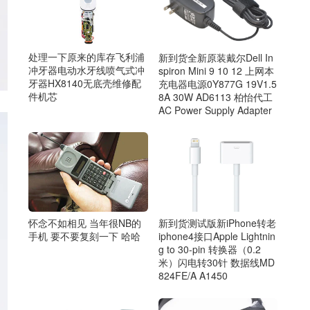
处理一下原来的库存飞利浦
新到货全新原装戴尔Dell In
冲牙器电动水牙线喷气式冲
spiron Mini 9 10 12 上网本
牙器HX8140无底壳维修配
充电器电源0Y877G 19V1.5
件机芯
8A 30W AD6113 柏怡代工
AC Power Supply Adapter
怀念不如相见 当年很NB的
新到货测试版新iPhone转老
手机 要不要复刻一下 哈哈
iphone4接口Apple Lightnin
g to 30-pin 转换器（0.2
米）闪电转30针 数据线MD
824FE/A A1450