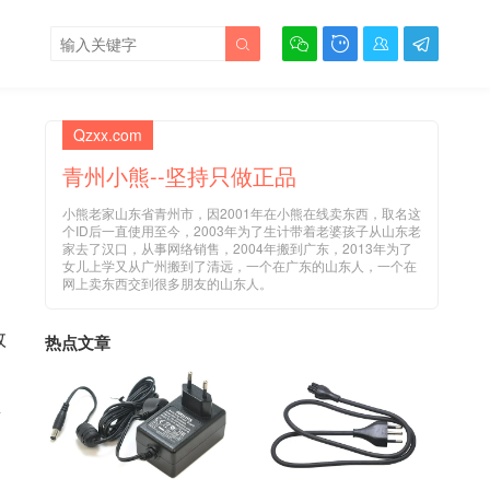





Qzxx.com
青州小熊--坚持只做正品
小熊老家山东省青州市，因2001年在小熊在线卖东西，取名这
个ID后一直使用至今，2003年为了生计带着老婆孩子从山东老
家去了汉口，从事网络销售，2004年搬到广东，2013年为了
女儿上学又从广州搬到了清远，一个在广东的山东人，一个在
网上卖东西交到很多朋友的山东人。
数
热点文章
频