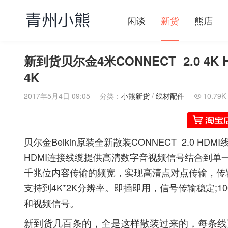
闲谈
新货
熊店
新到货贝尔金4米CONNECT 2.0 4K HDMI
4K
2017年5月4日 09:05
分类：
小熊新货
/
线材配件
10.79K

贝尔金Belkin原装全新散装CONNECT 2.0 
HDMI连接线缆提供高清数字音视频信号结合到单一
千兆位内容传输的频宽，实现高清点对点传输，传输速
支持到4K*2K分辨率。即插即用，信号传输稳定;1
和视频信号。
新到货几百条的，全是这样散装过来的，每条线重