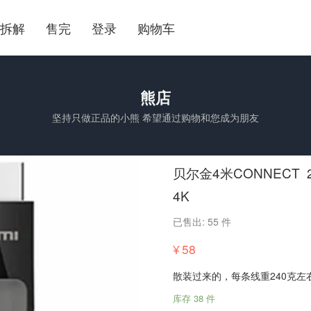
拆解
售完
登录
购物车
熊店
坚持只做正品的小熊 希望通过购物和您成为朋友
贝尔金4米CONNECT 2.0 
4K
已售出: 55 件
¥
58
散装过来的，每条线重240克左
库存 38 件