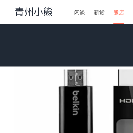
闲谈
新货
熊店