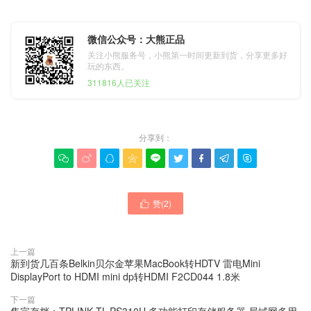
微信公众号：大熊正品
关注小熊服务号，小熊第一时间更新到货，分享更多好
玩的东西。
311816人已关注
分享到：









赞(
2
)

上一篇
新到货几百条Belkin贝尔金苹果MacBook转HDTV 雷电Mini
DisplayPort to HDMI mini dp转HDMI F2CD044 1.8米
下一篇