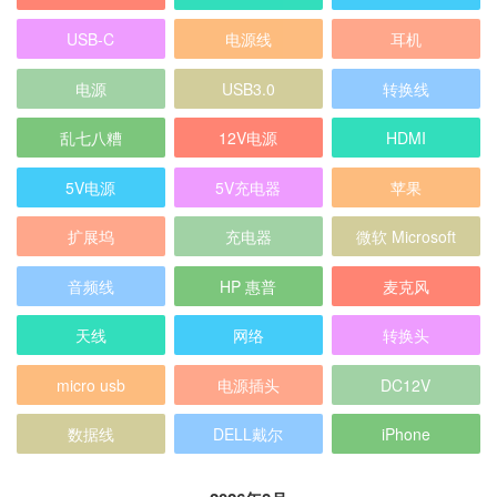
USB-C
电源线
耳机
电源
USB3.0
转换线
乱七八糟
12V电源
HDMI
5V电源
5V充电器
苹果
扩展坞
充电器
微软 Microsoft
音频线
HP 惠普
麦克风
天线
网络
转换头
micro usb
电源插头
DC12V
数据线
DELL戴尔
iPhone