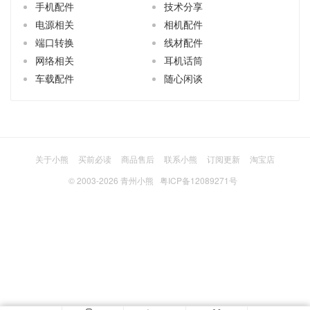
手机配件
技术分享
电源相关
相机配件
端口转换
线材配件
网络相关
耳机话筒
车载配件
随心闲谈
关于小熊
买前必读
商品售后
联系小熊
订阅更新
淘宝店
© 2003-2026
青州小熊
粤ICP备12089271号