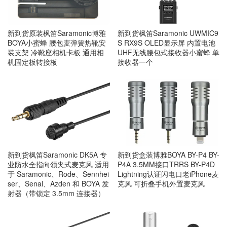
新到货原装枫笛Saramonic博雅
新到货枫笛Saramonic UWMIC9
BOYA小蜜蜂 腰包麦弹簧热靴安
S RX9S OLED显示屏 内置电池
装支架 冷靴座相机卡板 通用相
UHF无线腰包式接收器小蜜蜂 单
机固定板转接板
接收器一个
新到货枫笛Saramonic DK5A 专
新到货盒装博雅BOYA BY-P4 BY-
业防水全指向领夹式麦克风 适用
P4A 3.5MM接口TRRS BY-P4D
于 Saramonic、Rode、Sennhei
Lightning认证闪电口老iPhone麦
ser、Senal、Azden 和 BOYA 发
克风 可折叠手机外置麦克风
射器（带锁定 3.5mm 连接器）