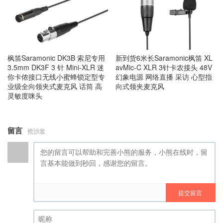
枫笛Saramonic DK3B 索尼专用
新到货6米长Saramonic枫笛 XL
3.5mm DK3F 3 针 Mini-XLR 迷
avMic-C XLR 3针卡农接头 48V
你卡侬接口无线小蜜蜂锁定型专
幻象电源 网络直播 采访 心型指
业级全向领夹式麦克风 话筒 高
向式领夹麦克风
灵敏度咪头
留言
抢沙发
提交留言