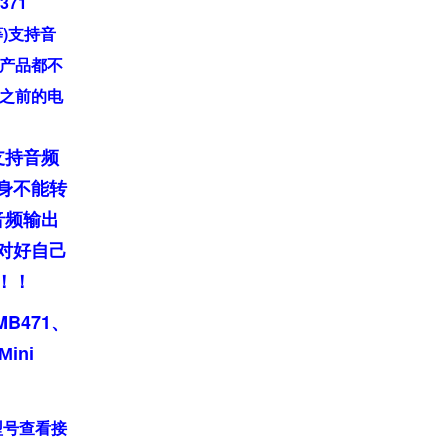
371
6等)支持音
产品都不
之前的电
支持音频
身不能转
音频输出
对好自己
！！
MB471、
Mini
型号查看接