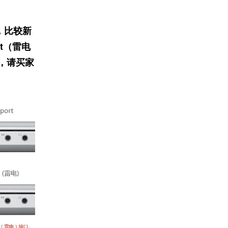
i，比较新
olt（雷电
，请买家