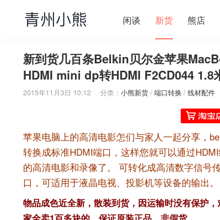
闲谈
新货
熊店
新到货几百条Belkin贝尔金苹果MacBook转
HDMI mini dp转HDMI F2CD044 1.8
2015年11月3日 10:12
分类：
小熊新货
/
端口转换
/
线材配件
苹果电脑上的高清电影怎们与家人一起分享，belk
转换成标准HDMI端口，这样您就可以通过HD
的高清电影和录像了。 可转化成高清数字信号传输
口，可适用于液晶电视、投影机等设备的输出。
物
品成色近全新，散装到货，因运输时没有保护，
家全卖1百多块的，保证原装正品，非假货。