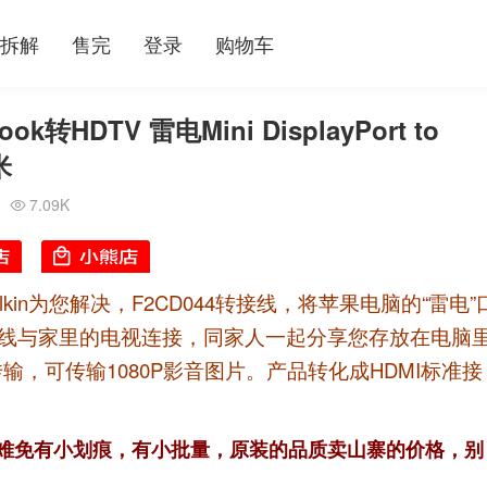
拆解
售完
登录
购物车
HDTV 雷电Mini DisplayPort to
米
7.09K

in为您解决，F2CD044转接线，将苹果电脑的“雷电”
MI线与家里的电视连接，同家人一起分享您存放在电脑
，可传输1080P影音图片。产品转化成HDMI标准接
难免有小划痕，有小批量，原装的品质卖山寨的价格，别