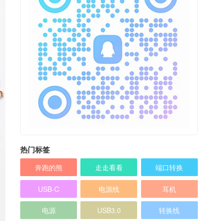
热门标签
奔跑的熊
走走看看
端口转换
USB-C
电源线
耳机
电源
USB3.0
转换线