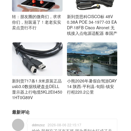
转：朋友圈的微商们，求求
新到货思科CISCO标 48V
你们，别装逼了！老老实实
0.38A POE 34-1977-03 EA
卖点货行不行
DP-18FB Cisco Aironet 无
线接入点电源适配器 泰国产
新到货717条1.9米原装正品
小熊2026年暑假自驾游DAY
usb3.0数据线硬盘盒DELL
14 陕西-平利县-旬阳-镇安
显示器上行电缆5KL2E0450
行程220.2公里
1HT0G89V
最新评论
ddmzxz
2026-08-06 22:15:17
哈哈 我都忘了还有五笔 因为看到大打成了天