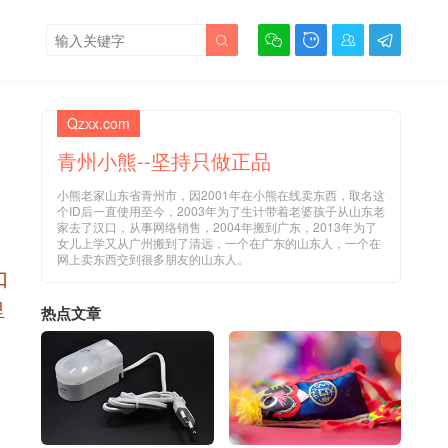





Qzxx.com
青州小熊--坚持只做正品
小熊老家山东省青州市，因2001年在小熊在线卖东西，取名这
个ID后一直使用至今，2003年为了生计带着老婆孩子从山东老
家去了汉口，从事网络销售，2004年搬到广东，2013年为了
女儿上学又从广州搬到了清远，一个在广东的山东人，一个在
网上卖东西交到很多朋友的山东人。
口
里
热点文章