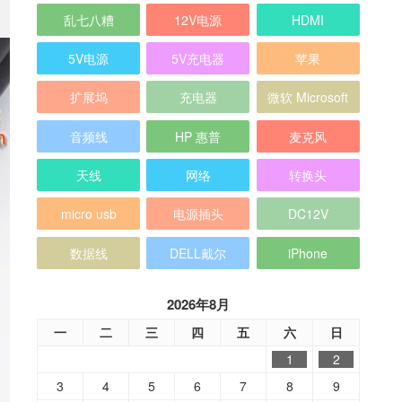
乱七八糟
12V电源
HDMI
5V电源
5V充电器
苹果
扩展坞
充电器
微软 Microsoft
音频线
HP 惠普
麦克风
天线
网络
转换头
micro usb
电源插头
DC12V
数据线
DELL戴尔
iPhone
2026年8月
一
二
三
四
五
六
日
1
2
3
4
5
6
7
8
9