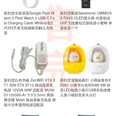
售
新到货全新原装Google Pixel W
新到货枫笛Saramonic UWMIC9
atch 2 Pixel Watch 3 USB-C Fa
S RX9S OLED显示屏 内置电池
st Charging Cable White谷歌2
UHF无线腰包式接收器小蜜蜂 单
代3代手表无线磁吸四触点充电
接收器一个
器
完
新到货宠物箱夜灯 小萌妹黄色X
新到货白色华硕 ZenWiFi XT8 X
D087 小猪哥白色XD088 3W 创
T7 XD6 ET9 XT12 路由器原装
意LED氛围小夜灯USB充电便携
电源 12V3A 36W 适配器 MU36
儿童小猪卧室床头台灯
D1120300-A1 5.5*2.5mm 两插
脚灵耀 Mesh 路由替换充电器 两
插大功率通用电源适配器