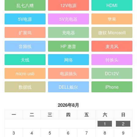
乱七八糟
12V电源
HDMI
5V电源
5V充电器
苹果
扩展坞
充电器
微软 Microsoft
音频线
HP 惠普
麦克风
天线
网络
转换头
micro usb
电源插头
DC12V
数据线
DELL戴尔
iPhone
2026年8月
一
二
三
四
五
六
日
1
2
3
4
5
6
7
8
9