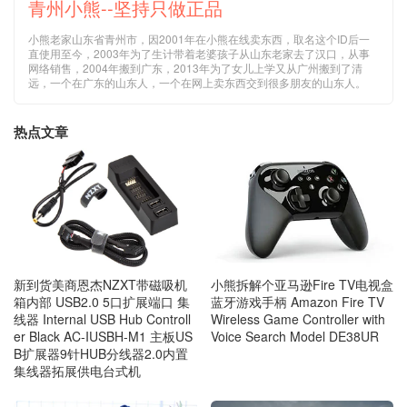
青州小熊--坚持只做正品
小熊老家山东省青州市，因2001年在小熊在线卖东西，取名这个ID后一
直使用至今，2003年为了生计带着老婆孩子从山东老家去了汉口，从事
网络销售，2004年搬到广东，2013年为了女儿上学又从广州搬到了清
远，一个在广东的山东人，一个在网上卖东西交到很多朋友的山东人。
热点文章
小熊拆解个亚马逊Fire TV电视盒
新到货美商恩杰NZXT带磁吸机
蓝牙游戏手柄 Amazon Fire TV
箱内部 USB2.0 5口扩展端口 集
Wireless Game Controller with
线器 Internal USB Hub Controll
Voice Search Model DE38UR
er Black AC-IUSBH-M1 主板US
B扩展器9针HUB分线器2.0内置
集线器拓展供电台式机