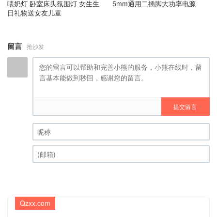
5mm通用二插脚大功率电源
喂奶灯 卧室床头氛围灯 女生生
日礼物送女友儿童
留言
抢沙发
提交留言
昵称 (必填)
(邮箱) (必填)
Qzxx.com