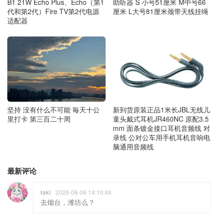
B1 21W Echo Plus、Echo（第1
助听器 S 小号51厘米 M中号66
代和第2代）Fire TV第2代电源
厘米 L大号81厘米颈带天线挂绳
适配器
坚持 没有什么不可能 毎天十公
新到货原装正品1米长JBL无线儿
里打卡 第三百二十周
童头戴式耳机JR460NC 原配3.5
mm 面条镀金接口耳机音频线 对
录线 公对公车用手机耳机音响电
脑通用音频线
最新评论
taki
2026-08-06 14:10:48
去烟台，潍坊么？