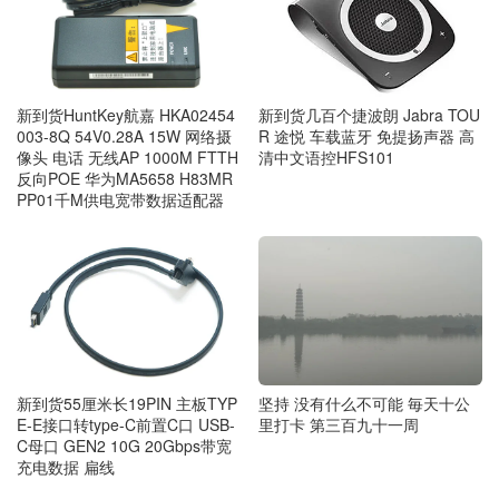
新到货几百个捷波朗 Jabra TOU
新到货HuntKey航嘉 HKA02454
R 途悦 车载蓝牙 免提扬声器 高
003-8Q 54V0.28A 15W 网络摄
清中文语控HFS101
像头 电话 无线AP 1000M FTTH
反向POE 华为MA5658 H83MR
PP01千M供电宽带数据适配器
新到货55厘米长19PIN 主板TYP
坚持 没有什么不可能 毎天十公
E-E接口转type-C前置C口 USB-
里打卡 第三百九十一周
C母口 GEN2 10G 20Gbps带宽
充电数据 扁线