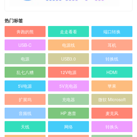
热门标签
奔跑的熊
走走看看
端口转换
USB-C
电源线
耳机
电源
USB3.0
转换线
乱七八糟
12V电源
HDMI
5V电源
5V充电器
苹果
扩展坞
充电器
微软 Microsoft
音频线
HP 惠普
麦克风
天线
网络
转换头