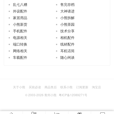
乱七八糟
售完存档
外设配件
大神请进
家居用品
小熊拆解
小熊新货
小熊茶园
手机配件
技术分享
电源相关
相机配件
端口转换
线材配件
网络相关
耳机话筒
车载配件
随心闲谈
关于小熊
买前必读
商品售后
联系小熊
订阅更新
淘宝店
© 2003-2026
青州小熊
粤ICP备12089271号