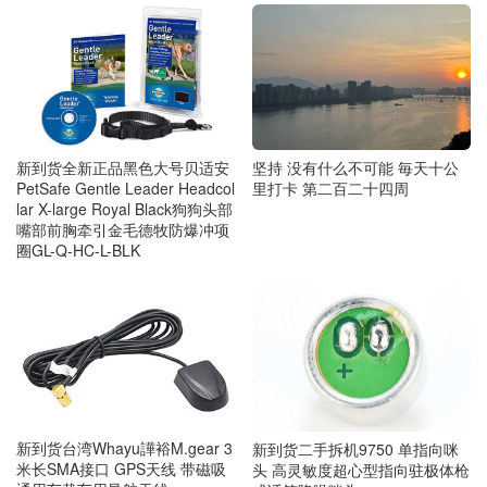
新到货全新正品黑色大号贝适安
坚持 没有什么不可能 毎天十公
PetSafe Gentle Leader Headcol
里打卡 第二百二十四周
lar X-large Royal Black狗狗头部
嘴部前胸牵引金毛德牧防爆冲项
圈GL-Q-HC-L-BLK
新到货台湾Whayu譁裕M.gear 3
新到货二手拆机9750 单指向咪
米长SMA接口 GPS天线 带磁吸
头 高灵敏度超心型指向驻极体枪