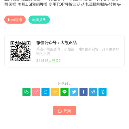
两园插 美规US国标两插 专用TOP可拆卸活动电源插脚插头转换头
Ktec冠德
电源插头
微信公众号：大熊正品
关注小熊服务号，小熊第一时间更新到货，分享更多好
玩的东西。
311816人已关注
分享到：









赞(
0
)
