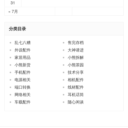
乱七八糟
售完存档
外设配件
大神请进
家居用品
小熊拆解
小熊新货
小熊茶园
手机配件
技术分享
电源相关
相机配件
端口转换
线材配件
网络相关
耳机话筒
车载配件
随心闲谈
关于小熊
买前必读
商品售后
联系小熊
订阅更新
淘宝店
© 2003-2026
青州小熊
粤ICP备12089271号