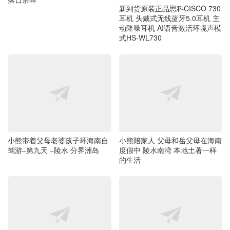
耳机 头戴式无线蓝牙5.0耳机 主
动降噪耳机 AI语音激活环境声模
式HS-WL730
小熊陪家人 父母和岳父母在海南
小熊带着父母老婆孩子环海南自
度假中 陵水南湾 本地土著一样
驾游–第九天 –陵水 分界洲岛
的生活
日淘HP54L 船运无税到手开箱图
新到货二手狗啃成色原装正品UB