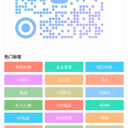
热门标签
奔跑的熊
走走看看
端口转换
USB-C
电源线
耳机
电源
USB3.0
转换线
乱七八糟
12V电源
HDMI
5V电源
5V充电器
苹果
扩展坞
充电器
微软 Microsoft
音频线
HP 惠普
麦克风
天线
网络
转换头