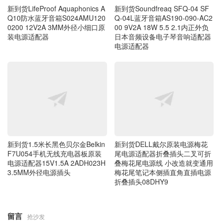
新到货LifeProof Aquaphonics A
新到货Soundfreaq SFQ-04 SF
Q10防水蓝牙音箱S024AMU120
Q-04L蓝牙音箱AS190-090-AC2
0200 12V2A 3MM外径小细口原
00 9V2A 18W 5.5 2.1内正外负
装电源适配器
日本音频设备电子琴音响适配器
电源适配器
新到货1.5米长黑色贝尔金Belkin
新到货DELL戴尔原装电源梅花
F7U054手机无线充电器板原装
尾电源适配器折叠插头二叉可折
电源适配器15V1.5A 2ADH023H
叠梅花尾电源线 小改造就变通用
3.5MM外径电源插头
梅花尾笔记本侧插直角直插电源
折叠插头08DHY9
留言
抢沙发