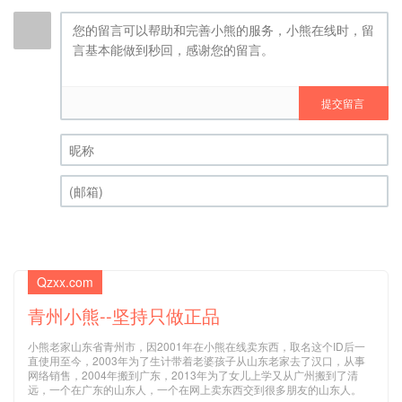
提交留言
昵称 (必填)
(邮箱) (必填)
Qzxx.com
青州小熊--坚持只做正品
小熊老家山东省青州市，因2001年在小熊在线卖东西，取名这个ID后一
直使用至今，2003年为了生计带着老婆孩子从山东老家去了汉口，从事
网络销售，2004年搬到广东，2013年为了女儿上学又从广州搬到了清
远，一个在广东的山东人，一个在网上卖东西交到很多朋友的山东人。