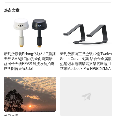
热点文章
新到货原装EHang亿航5.8G蘑菇
新到货原装正品盒装12南Twelve
天线 SMA接口内孔全向蘑菇增
South Curve 支架 铝合金金属散
益图传天线FPV发射接收航拍蘑
热笔记本电脑增高支架底座适用
菇头图传天线3dbi
苹果Macbook Pro HP8C2ZM/A
落日余晖
新到货原装正品思科CISCO 730