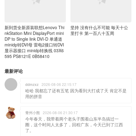
nkStation Mini DisplayPort mini
里打卡 第一百八十五周
DP to Single link DVI-D 单通道
minidp转DVI母 雷电2接口转DVI
显示器接口 minidp转换线 03X6
595 PS8121E 0B58410
最新评论
ddmzxz
2026-08-06 22:15:17
哈哈 我都忘了还有五笔 因为看到大打成了天 肯定不是
用的拼音
青州小熊
2026-08-06 21:30:17
今年春天，我带着两个老头子围着山东半岛搞过一
圈，这个时间人太多了，回程广东，今天已到了江西
了。
青州小熊
2026-08-06 21:27:03
我只会用五笔 哈哈