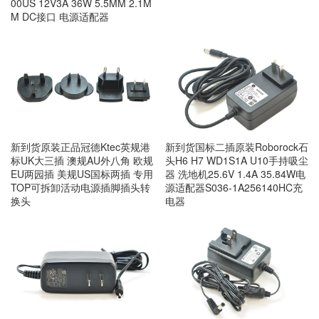
00US 12V3A 36W 5.5MM 2.1M
M DC接口 电源适配器
新到货原装正品冠德Ktec英规港
新到货国标二插原装Roborock石
标UK大三插 澳规AU外八角 欧规
头H6 H7 WD1S1A U10手持吸尘
EU两园插 美规US国标两插 专用
器 洗地机25.6V 1.4A 35.84W电
TOP可拆卸活动电源插脚插头转
源适配器S036-1A256140HC充
换头
电器