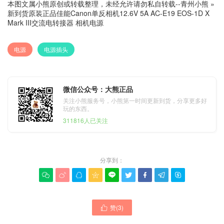
本图文属小熊原创或转载整理，未经允许请勿私自转载--
青州小熊
»
新到货原装正品佳能Canon单反相机12.6V 5A AC-E19 EOS-1D X
Mark III交流电转接器 相机电源
电源
电源插头
微信公众号：大熊正品
关注小熊服务号，小熊第一时间更新到货，分享更多好
玩的东西。
311816人已关注
分享到：









赞(
3
)
