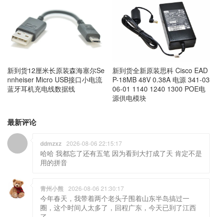
新到货12厘米长原装森海塞尔Se
新到货全新原装思科 Cisco EAD
nnheiser Micro USB接口小电流
P-18MB 48V 0.38A 电源 341-03
蓝牙耳机充电线数据线
06-01 1140 1240 1300 POE电
源供电模块
最新评论
ddmzxz
2026-08-06 22:15:17
哈哈 我都忘了还有五笔 因为看到大打成了天 肯定不是
用的拼音
青州小熊
2026-08-06 21:30:17
今年春天，我带着两个老头子围着山东半岛搞过一
圈，这个时间人太多了，回程广东，今天已到了江西
了。