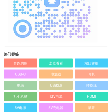
热门标签
奔跑的熊
走走看看
端口转换
USB-C
电源线
耳机
电源
USB3.0
转换线
乱七八糟
12V电源
HDMI
5V电源
5V充电器
苹果