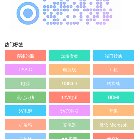
热门标签
奔跑的熊
走走看看
端口转换
USB-C
电源线
耳机
电源
USB3.0
转换线
乱七八糟
12V电源
HDMI
5V电源
5V充电器
苹果
扩展坞
充电器
微软 Microsoft
音频线
HP 惠普
麦克风