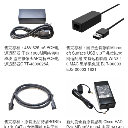
售完存档：48V 625mA POE电
售完存档：国行盒装微软Micros
源适配器 千兆 1000M网络供电
oft Surface USB 3.0千兆位以太
模块 监控摄像头AP网桥POE电
网适配器 支持远程唤醒 WIN8 1
源适配器GRT-4800625A
0 MAC 黑苹果免驱 EJR-00003
EJS-00003 1821
售完存档：原装正品视诚RGBlin
新到货全新原装思科 Cisco EAD
k 1米 CAT.6 六类网线 8芯无氧
P-18MB 48V 0.38A 电源 341-03