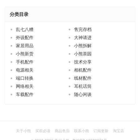
分类目录
乱七八糟
售完存档
外设配件
大神请进
家居用品
小熊拆解
小熊新货
小熊茶园
手机配件
技术分享
电源相关
相机配件
端口转换
线材配件
网络相关
耳机话筒
车载配件
随心闲谈
关于小熊
买前必读
商品售后
联系小熊
订阅更新
淘宝店