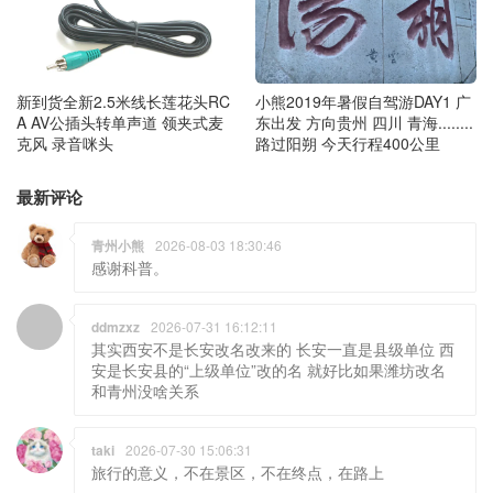
新到货全新2.5米线长莲花头RC
小熊2019年暑假自驾游DAY1 广
A AV公插头转单声道 领夹式麦
东出发 方向贵州 四川 青海........
克风 录音咪头
路过阳朔 今天行程400公里
最新评论
青州小熊
2026-08-03 18:30:46
感谢科普。
ddmzxz
2026-07-31 16:12:11
其实西安不是长安改名改来的 长安一直是县级单位 西
安是长安县的“上级单位”改的名 就好比如果潍坊改名
和青州没啥关系
taki
2026-07-30 15:06:31
旅行的意义，不在景区，不在终点，在路上