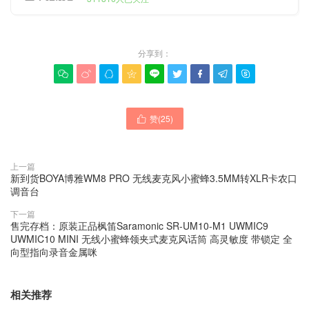
分享到：









赞(
25
)

上一篇
新到货BOYA博雅WM8 PRO 无线麦克风小蜜蜂3.5MM转XLR卡农口
调音台
下一篇
售完存档：原装正品枫笛Saramonic SR-UM10-M1 UWMIC9
UWMIC10 MINI 无线小蜜蜂领夹式麦克风话筒 高灵敏度 带锁定 全
向型指向录音金属咪
相关推荐