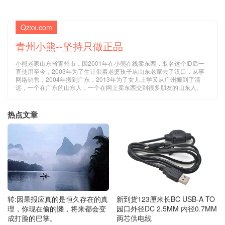
Qzxx.com
青州小熊--坚持只做正品
小熊老家山东省青州市，因2001年在小熊在线卖东西，取名这个ID后一
直使用至今，2003年为了生计带着老婆孩子从山东老家去了汉口，从事
网络销售，2004年搬到广东，2013年为了女儿上学又从广州搬到了清
远，一个在广东的山东人，一个在网上卖东西交到很多朋友的山东人。
热点文章
新到货123厘米长BC USB-A TO
转:因果报应真的是恒久存在的真
园口外径DC 2.5MM 内径0.7MM
理，你现在偷的懒，将来都会变
两芯供电线
成打脸的巴掌。