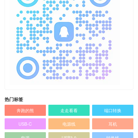
热门标签
奔跑的熊
走走看看
端口转换
USB-C
电源线
耳机
电源
USB3.0
转换线