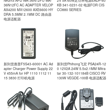
NKSYS APD WA-36N12FU WA-
2V 5A 60W足功率电源EADP-60
36N12FC AC ADAPTER VELOP
KB 341-0231-02 电源FOR CIS
AX4200 MX12600 AXE6600 HY
CO880 SERIES
DRA 5.5MM 2.1MM DC 路由器
电源适配器
新到货惠普F5S43-60001 AC Ad
新到货Phihong飞宏 PSA24R-12
apter Charger Power Supply 22
0 12V2A 24W 5.5x2.1MM Mitra
V 455mA for HP 1110 1112 11
tar 30-132-101184B CISCO RV
15 3830 打印机电源
130W VEGDE-100B 电源适配器