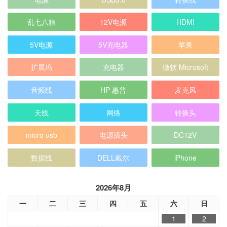
乱七八糟
12V电源
HDMI
5V电源
5V充电器
苹果
扩展坞
充电器
微软 Microsoft
音频线
HP 惠普
麦克风
天线
网络
转换头
micro usb
电源插头
DC12V
数据线
DELL戴尔
iPhone
2026年8月
一
二
三
四
五
六
日
1
2