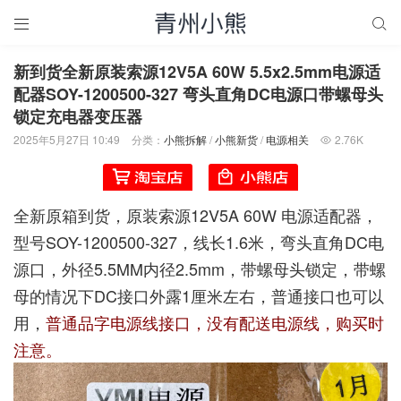


新到货全新原装索源12V5A 60W 5.5x2.5mm电源适
配器SOY-1200500-327 弯头直角DC电源口带螺母头
锁定充电器变压器
2025年5月27日 10:49
分类：
小熊拆解
/
小熊新货
/
电源相关
2.76K

全新原箱到货，原装索源12V5A 60W 电源适配器，
型号SOY-1200500-327，线长1.6米，弯头直角DC电
源口，外径5.5MM内径2.5mm，带螺母头锁定，带螺
母的情况下DC接口外露1厘米左右，普通接口也可以
用，
普通品字电源线接口，没有配送电源线，购买时
注意。