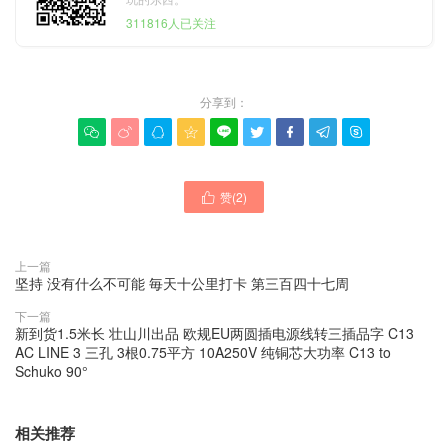
311816人已关注
分享到：









赞(
2
)

上一篇
坚持 没有什么不可能 毎天十公里打卡 第三百四十七周
下一篇
新到货1.5米长 壮山川出品 欧规EU两圆插电源线转三插品字 C13
AC LINE 3 三孔 3根0.75平方 10A250V 纯铜芯大功率 C13 to
Schuko 90°
相关推荐