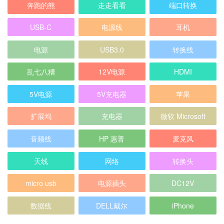
奔跑的熊
走走看看
端口转换
USB-C
电源线
耳机
电源
USB3.0
转换线
乱七八糟
12V电源
HDMI
5V电源
5V充电器
苹果
扩展坞
充电器
微软 Microsoft
音频线
HP 惠普
麦克风
天线
网络
转换头
micro usb
电源插头
DC12V
数据线
DELL戴尔
iPhone