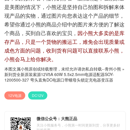
是美图的情况下，小熊还是坚持自己拍图和拆解来体
现产品的实物，通过图片向您表达这个产品的细节，
希望你通过小熊的商品介绍中的图片来方便的了解这
个商品，买到自己喜欢的宝贝，
因小熊大多卖的是库
存产品，只是一个货物的搬运工，难免会出现质量或
成色方面的问题，收到货有问题可以直接联系小熊，
小熊会马上给你解决。
本图文属小熊原创或转载整理，未经允许请勿私自转载--
青州小熊
»
新到货全新原装索源12V5A 60W 5.5x2.5mm电源适配器SOY-
1200500-327 弯头直角DC电源口带螺母头锁定充电器变压器
12V电源
DC12V
微信公众号：大熊正品
关注小熊服务号，小熊第一时间更新到货，分享更多好
玩的东西。