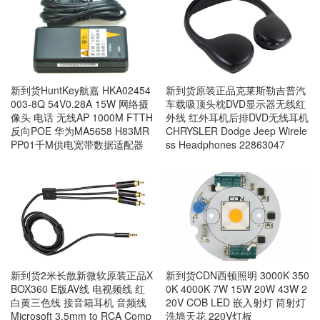
新到货HuntKey航嘉 HKA02454
新到货原装正品克莱斯勒吉普汽
003-8Q 54V0.28A 15W 网络摄
车载吸顶头枕DVD显示器无线红
像头 电话 无线AP 1000M FTTH
外线 红外耳机后排DVD无线耳机
反向POE 华为MA5658 H83MR
CHRYSLER Dodge Jeep Wirele
PP01千M供电宽带数据适配器
ss Headphones 22863047
新到货2米长散新微软原装正品X
新到货CDN西顿照明 3000K 350
BOX360 E版AV线 电视频线 红
0K 4000K 7W 15W 20W 43W 2
白黄三色线 接音箱耳机 音频线
20V COB LED 嵌入射灯 筒射灯
Microsoft 3.5mm to RCA Comp
洗墙天花 220V灯板