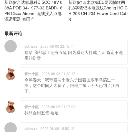
新到货台达标思科CISCO 48V 0.
新到货1.8米欧标EU两园插转两
38A POE 34-1977-03 EADP-18
孔8字笔记本电源线Cheng HO C
PB Cisco Aironet 无线接入点电
H-203 CH-204 Power Cord Cab
源适配器 泰国产
le
最新评论
ddmzxz
2026-08-06 22:15:17
哈哈 我都忘了还有五笔 因为看到大打成了天 肯定不是
用的拼音
青州小熊
2026-08-06 21:30:17
今年春天，我带着两个老头子围着山东半岛搞过一
圈，这个时间人太多了，回程广东，今天已到了江西
了。
青州小熊
2026-08-06 21:27:03
我只会用五笔 哈哈
ddmzxz
2026-08-06 18:50:12