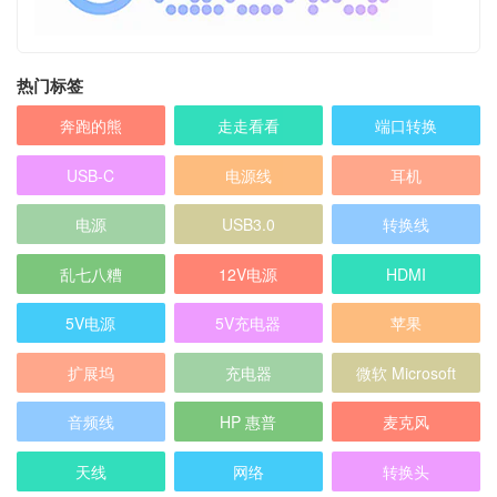
热门标签
奔跑的熊
走走看看
端口转换
USB-C
电源线
耳机
电源
USB3.0
转换线
乱七八糟
12V电源
HDMI
5V电源
5V充电器
苹果
扩展坞
充电器
微软 Microsoft
音频线
HP 惠普
麦克风
天线
网络
转换头