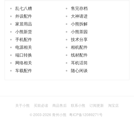
乱七八糟
售完存档
外设配件
大神请进
家居用品
小熊拆解
小熊新货
小熊茶园
手机配件
技术分享
电源相关
相机配件
端口转换
线材配件
网络相关
耳机话筒
车载配件
随心闲谈
关于小熊
买前必读
商品售后
联系小熊
订阅更新
淘宝店
© 2003-2026
青州小熊
粤ICP备12089271号