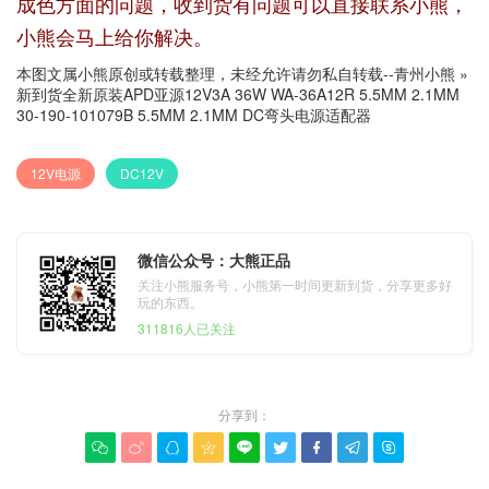
成色方面的问题，收到货有问题可以直接联系小熊，
小熊会马上给你解决。
本图文属小熊原创或转载整理，未经允许请勿私自转载--
青州小熊
»
新到货全新原装APD亚源12V3A 36W WA-36A12R 5.5MM 2.1MM
30-190-101079B 5.5MM 2.1MM DC弯头电源适配器
12V电源
DC12V
微信公众号：大熊正品
关注小熊服务号，小熊第一时间更新到货，分享更多好
玩的东西。
311816人已关注
分享到：








