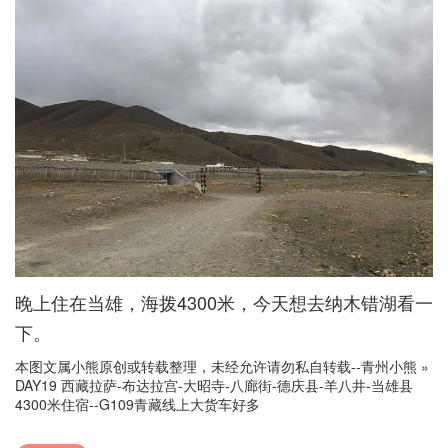
晚上住在当雄，海拨4300米，今天想去纳木错湖看一
下。
本图文属小熊原创或转载整理，未经允许请勿私自转载--
青州小熊
»
DAY19 西藏拉萨-布达拉宫-大昭寺-八廊街-德庆县-羊八井-当雄县
4300米住宿--G109青藏线上大货车好多