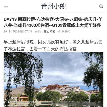


DAY19 西藏拉萨-布达拉宫-大昭寺-八廊街-德庆县-羊
八井-当雄县4300米住宿--G109青藏线上大货车好多
2018年5月26日 07:49
分类：
随心闲谈
9.48K

早上起床后很晚，因女儿没有睡好，等女儿起床后去
了布达拉宫，去看一下白天的布达拉宫。