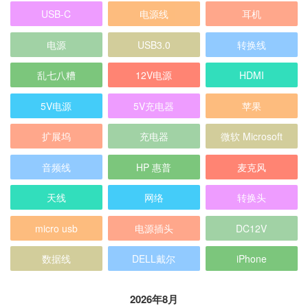
USB-C
电源线
耳机
电源
USB3.0
转换线
乱七八糟
12V电源
HDMI
5V电源
5V充电器
苹果
扩展坞
充电器
微软 Microsoft
音频线
HP 惠普
麦克风
天线
网络
转换头
micro usb
电源插头
DC12V
数据线
DELL戴尔
iPhone
2026年8月