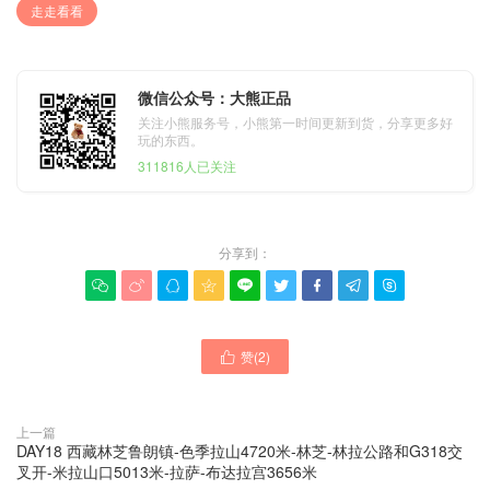
走走看看
微信公众号：大熊正品
关注小熊服务号，小熊第一时间更新到货，分享更多好
玩的东西。
311816人已关注
分享到：









赞(
2
)

上一篇
DAY18 西藏林芝鲁朗镇-色季拉山4720米-林芝-林拉公路和G318交
叉开-米拉山口5013米-拉萨-布达拉宫3656米