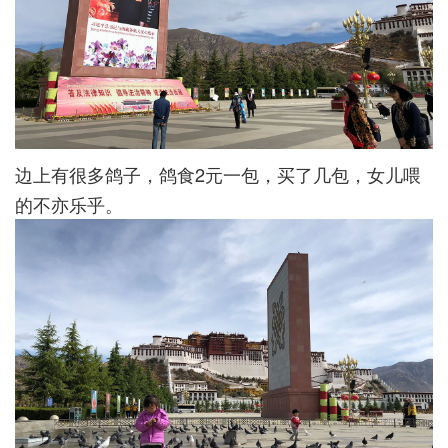
边上有很多鸽子，鸽食2元一包，买了几包，女儿喂
的不亦乐乎。