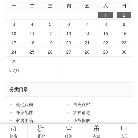
一
二
三
四
五
六
日
1
2
3
4
5
6
7
8
9
10
11
12
13
14
15
16
17
18
19
20
21
22
23
24
25
26
27
28
29
30
31
« 7月
分类目录
乱七八糟
售完存档
外设配件
大神请进
家居用品
小熊拆解
小熊新货
小熊茶园
熊店
帐户
结算
淘宝
人工
手机配件
技术分享