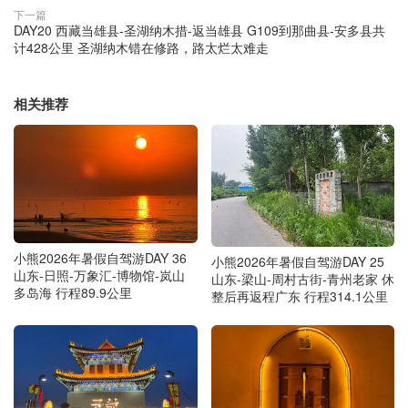
下一篇
DAY20 西藏当雄县-圣湖纳木措-返当雄县 G109到那曲县-安多县共
计428公里 圣湖纳木错在修路，路太烂太难走
相关推荐
小熊2026年暑假自驾游DAY 36
小熊2026年暑假自驾游DAY 25
山东-日照-万象汇-博物馆-岚山
山东-梁山-周村古街-青州老家 休
多岛海 行程89.9公里
整后再返程广东 行程314.1公里