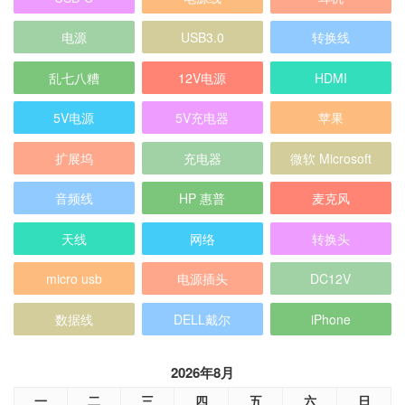
电源
USB3.0
转换线
乱七八糟
12V电源
HDMI
5V电源
5V充电器
苹果
扩展坞
充电器
微软 Microsoft
音频线
HP 惠普
麦克风
天线
网络
转换头
micro usb
电源插头
DC12V
数据线
DELL戴尔
iPhone
2026年8月
一
二
三
四
五
六
日