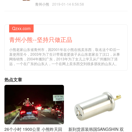
青州小熊
2019-01-14 6:56:58
Qzxx.com
青州小熊--坚持只做正品
小熊老家山东省青州市，因2001年在小熊在线卖东西，取名这个ID后一
直使用至今，2003年为了生计带着老婆孩子从山东老家去了汉口，从事
网络销售，2004年搬到广东，2013年为了女儿上学又从广州搬到了清
远，一个在广东的山东人，一个在网上卖东西交到很多朋友的山东人。
热点文章
26个小时 1900公里 小熊昨天回
新到货原装韩国SANGSHIN 双