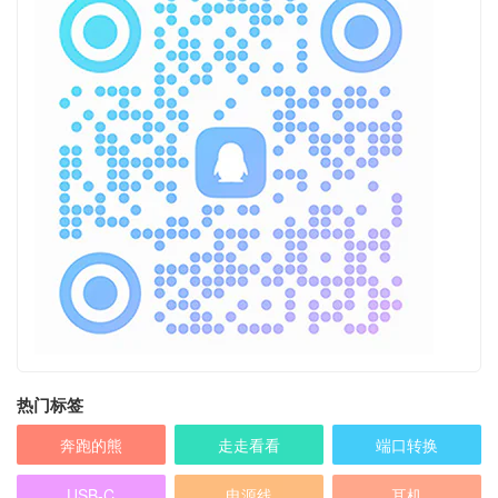
热门标签
奔跑的熊
走走看看
端口转换
USB-C
电源线
耳机