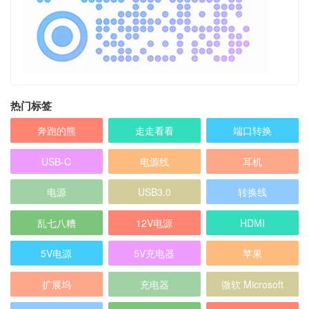
热门标签
奔跑的熊
走走看看
端口转换
USB-C
电源线
耳机
电源
USB3.0
转换线
乱七八糟
12V电源
HDMI
5V电源
5V充电器
苹果
扩展坞
充电器
微软 Microsoft