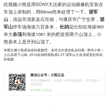
此视频小熊是用SONY大法家的运动摄像机安装在
车顶上录制的，用iMove简单处理了一下。
望军
山
，清远市清新县石坎镇，与肇庆市广宁交界，
望
军山
停车场海拔六百多米，
杜鹃
花分别在海拔960
米大
杂顶
和海拔1081 米的耙齿形两个山顶上，小
熊基本上是开到山顶了。
本图文属小熊原创或转载整理，未经允许请勿私自转载--
青州小熊
»
上山容易下山难--2016款福特探险者2.3T-望军山大杂顶观赏杜鹃花
的视频
微信公众号：大熊正品
关注小熊服务号，小熊第一时间更新到货，分享更多好
玩的东西。
311816人已关注