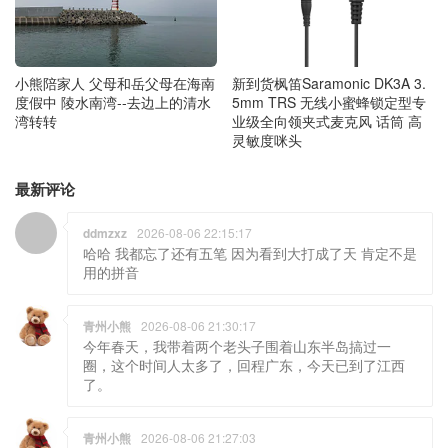
小熊陪家人 父母和岳父母在海南
新到货枫笛Saramonic DK3A 3.
度假中 陵水南湾--去边上的清水
5mm TRS 无线小蜜蜂锁定型专
湾转转
业级全向领夹式麦克风 话筒 高
灵敏度咪头
最新评论
ddmzxz
2026-08-06 22:15:17
哈哈 我都忘了还有五笔 因为看到大打成了天 肯定不是
用的拼音
青州小熊
2026-08-06 21:30:17
今年春天，我带着两个老头子围着山东半岛搞过一
圈，这个时间人太多了，回程广东，今天已到了江西
了。
青州小熊
2026-08-06 21:27:03