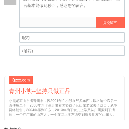
提交留言
昵称 (必填)
(邮箱) (必填)
Qzxx.com
青州小熊--坚持只做正品
小熊老家山东省青州市，因2001年在小熊在线卖东西，取名这个ID后一
直使用至今，2003年为了生计带着老婆孩子从山东老家去了汉口，从事
网络销售，2004年搬到广东，2013年为了女儿上学又从广州搬到了清
远，一个在广东的山东人，一个在网上卖东西交到很多朋友的山东人。