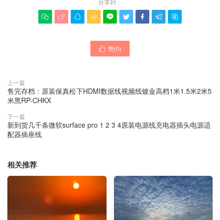
分享到：









赞(
0
)

上一篇
售完存档：原装保真松下HDMI数据线视频线镀金高档1米1.5米2米5
米黑RP-CHKX
下一篇
新到货几千条微软surface pro 1 2 3 4原装电源线充电器插头电源适
配器插座线
相关推荐