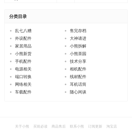
分类目录
乱七八糟
售完存档
外设配件
大神请进
家居用品
小熊拆解
小熊新货
小熊茶园
手机配件
技术分享
电源相关
相机配件
端口转换
线材配件
网络相关
耳机话筒
车载配件
随心闲谈
关于小熊
买前必读
商品售后
联系小熊
订阅更新
淘宝店