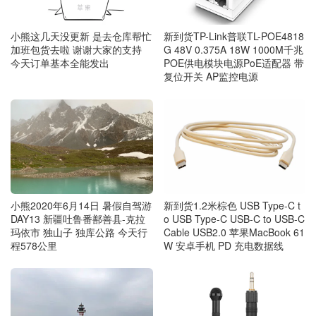
小熊这几天没更新 是去仓库帮忙
新到货TP-Link普联TL-POE4818
加班包货去啦 谢谢大家的支持
G 48V 0.375A 18W 1000M千兆
今天订单基本全能发出
POE供电模块电源PoE适配器 带
复位开关 AP监控电源
小熊2020年6月14日 暑假自驾游
新到货1.2米棕色 USB Type-C t
DAY13 新疆吐鲁番鄯善县-克拉
o USB Type-C USB-C to USB-C
玛依市 独山子 独库公路 今天行
Cable USB2.0 苹果MacBook 61
程578公里
W 安卓手机 PD 充电数据线