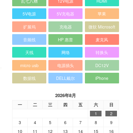
乱七八糟
12V电源
HDMI
5V电源
5V充电器
苹果
扩展坞
充电器
微软 Microsoft
音频线
HP 惠普
麦克风
天线
网络
转换头
micro usb
电源插头
DC12V
数据线
DELL戴尔
iPhone
2026年8月
一
二
三
四
五
六
日
1
2
3
4
5
6
7
8
9
10
11
12
13
14
15
16