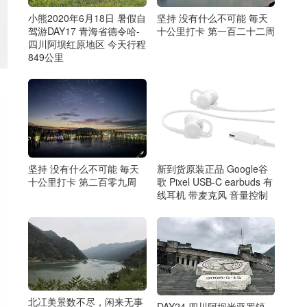
小熊2020年6月18日 暑假自
坚持 没有什么不可能 毎天
驾游DAY17 青海省德令哈-
十公里打卡 第一百二十二周
四川阿坝红原地区 今天行程
849公里
坚持 没有什么不可能 毎天
新到货原装正品 Google谷
十公里打卡 第二百零九周
歌 Pixel USB-C earbuds 有
线耳机 带麦克风 音量控制
北冮美 景数不尽，闲来无事
DAY24 四川阿坝米亚罗镇-