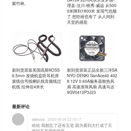
紫竹林。
理县-汶川-映秀-威远 从500
0米降到1800米 发现气也顺
了 想吃啥也有了 从人间到
天堂的感觉
新到货原装美国高斯KOSS
新到货原装正品全新三洋SA
6.5mm 发烧机监听耳机弹
NYO DENKI SanAce40 402
簧线信号线喇叭线音频线过
8 12V 0.60A服务器散热风
机线 拉伸后4米长
扇 高速滚珠风扇 高速马达
9GV0412P3J23
最新评论
ddmzxz
2026-08-06 22:15:17
哈哈 我都忘了还有五笔 因为看到大打成了天
肯定不是用的拼音