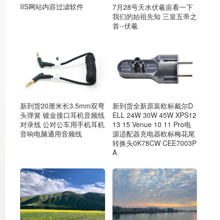
IIS网站内容过滤软件
7月28号天水伏羲亩看一下
我们的始祖先知 三皇五帝之
首--伏羲
新到货20厘米长3.5mm双弯
新到货全新原装欧标戴尔D
头弹簧 镀金接口耳机音频线
ELL 24W 30W 45W XPS12
对录线 公对公车用手机耳机
13 15 Venue 10 11 Pro电
音响电脑通用音频线
源适配器充电器欧标梅花尾
转换头0K78CW CEE7003P
A