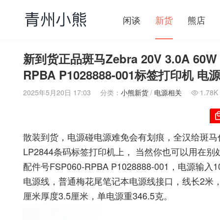
闲谈
新货
熊店
新到货正品斑马Zebra 20V 3.0A 60W AC
RPBA P1028888-001标签打印机 
2025年5月20日 17:03
分类：
小熊新货
/
电源相关
1.78K

散装到货，电源碰电源难免会有划痕，全汉给斑马代工的，
LP2844条码标签打印机上， 当然你也可以用
配件号FSP060-RPBA P1028888-001，电源
电源线，普通梅花尾笔记本电源线接口，线长2米，5.5
厘米厚度3.5厘米，单电源重346.5克。