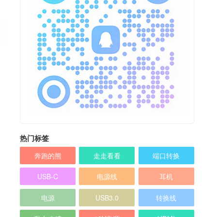
热门标签
奔跑的熊
走走看看
端口转换
USB-C
电源线
耳机
电源
USB3.0
转换线