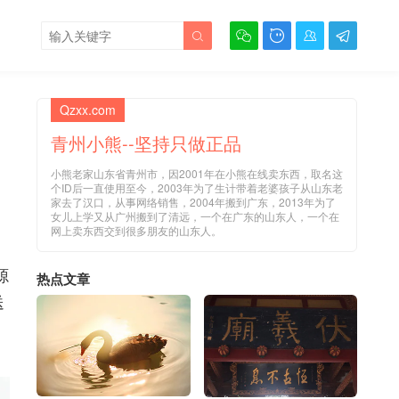





Qzxx.com
青州小熊--坚持只做正品
小熊老家山东省青州市，因2001年在小熊在线卖东西，取名这
个ID后一直使用至今，2003年为了生计带着老婆孩子从山东老
家去了汉口，从事网络销售，2004年搬到广东，2013年为了
女儿上学又从广州搬到了清远，一个在广东的山东人，一个在
网上卖东西交到很多朋友的山东人。
源
热点文章
送