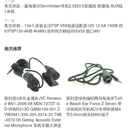
上一篇
售完存款：森海塞尔Sennheiser耳机2.5转3.5音频线 联接线 AUX线
1米线
下一篇
售完存档：134个原装全汉FSP V55电源适配器12V 12.5A 150W 四
针FSP150-AHB AHAN1清华同方精锐V55V35 圆口4针
相关推荐
新到货3米长金属夹JVC Kenwoo
新到货绿色编织网乌龟海岸Turtl
d W01-2009-08 MDV-727DT G
e Beach Ear Force Z Seven 带
D-VHM3213D QAN0109-001 Z
话筒线控耳机ACU专用联接线4
YW3941-339 J5H-3374-33 T9B
节3.5mm插头转6针端子
-0072-00 Gettop Acoustic Exter
nal Microphone 车机车载大屏蓝