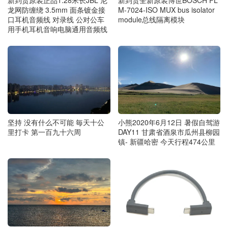
新到货原装正品1.28米长JBL 尼
新到货全新原装博世BOSCH FL
龙网防缠绕 3.5mm 面条镀金接
M-7024-ISO MUX bus isolator
口耳机音频线 对录线 公对公车
module总线隔离模块
用手机耳机音响电脑通用音频线
坚持 没有什么不可能 毎天十公
小熊2020年6月12日 暑假自驾游
里打卡 第一百九十六周
DAY11 甘肃省酒泉市瓜州县柳园
镇- 新疆哈密 今天行程474公里