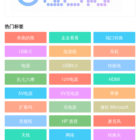
热门标签
奔跑的熊
走走看看
端口转换
USB-C
电源线
耳机
电源
USB3.0
转换线
乱七八糟
12V电源
HDMI
5V电源
5V充电器
苹果
扩展坞
充电器
微软 Microsoft
音频线
HP 惠普
麦克风
天线
网络
转换头