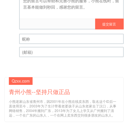
提交留言
昵称 (必填)
(邮箱) (必填)
Qzxx.com
青州小熊--坚持只做正品
小熊老家山东省青州市，因2001年在小熊在线卖东西，取名这个ID后一
直使用至今，2003年为了生计带着老婆孩子从山东老家去了汉口，从事
网络销售，2004年搬到广东，2013年为了女儿上学又从广州搬到了清
远，一个在广东的山东人，一个在网上卖东西交到很多朋友的山东人。