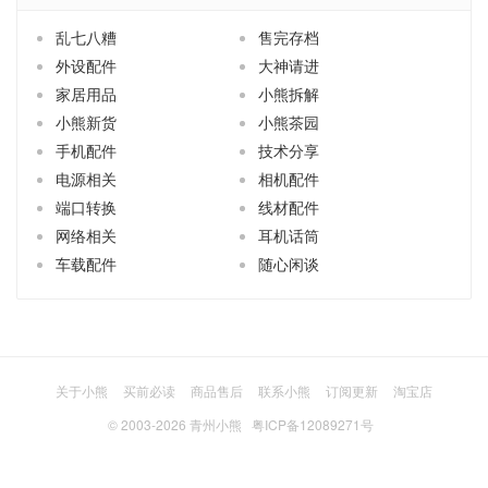
乱七八糟
售完存档
外设配件
大神请进
家居用品
小熊拆解
小熊新货
小熊茶园
手机配件
技术分享
电源相关
相机配件
端口转换
线材配件
网络相关
耳机话筒
车载配件
随心闲谈
关于小熊
买前必读
商品售后
联系小熊
订阅更新
淘宝店
© 2003-2026
青州小熊
粤ICP备12089271号