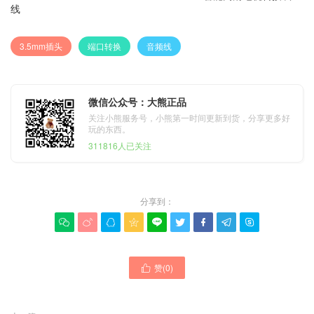
线
3.5mm插头
端口转换
音频线
微信公众号：大熊正品
关注小熊服务号，小熊第一时间更新到货，分享更多好
玩的东西。
311816人已关注
分享到：









赞(
0
)
