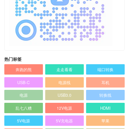
热门标签
奔跑的熊
走走看看
端口转换
USB-C
电源线
耳机
电源
USB3.0
转换线
乱七八糟
12V电源
HDMI
5V电源
5V充电器
苹果