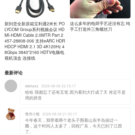
这么多年的电焊手艺还没有忘 纯
新到货全新原箱宝利通2米长 PO
手工打造外三角螺丝刀
LYCOM Group系列视频会议 HD
MI-HDMI Cable 2.0MTR Part 2
457-28808-006 支持eARC HDR
HDCP HDMI 2.1 3D 4K120Hz 4
8Gbps 3840*2160 HDTV电脑电
视机顶盒 连接线
最新评论
ddmzxz
2026-08-06 22:15:17
哈哈 我都忘了还有五笔 因为看到大打成了天 肯定不是
用的拼音
青州小熊
2026-08-06 21:30:17
今年春天，我带着两个老头子围着山东半岛搞过一
圈，这个时间人太多了，回程广东，今天已到了江西
了。