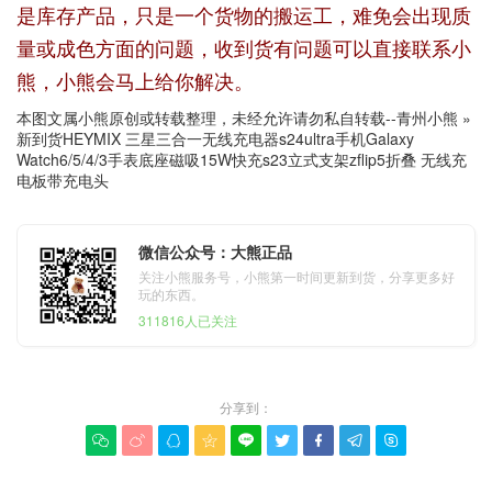
是库存产品，只是一个货物的搬运工，难免会出现质
量或成色方面的问题，收到货有问题可以直接联系小
熊，小熊会马上给你解决。
本图文属小熊原创或转载整理，未经允许请勿私自转载--
青州小熊
»
新到货HEYMIX 三星三合一无线充电器s24ultra手机Galaxy
Watch6/5/4/3手表底座磁吸15W快充s23立式支架zflip5折叠 无线充
电板带充电头
微信公众号：大熊正品
关注小熊服务号，小熊第一时间更新到货，分享更多好
玩的东西。
311816人已关注
分享到：








