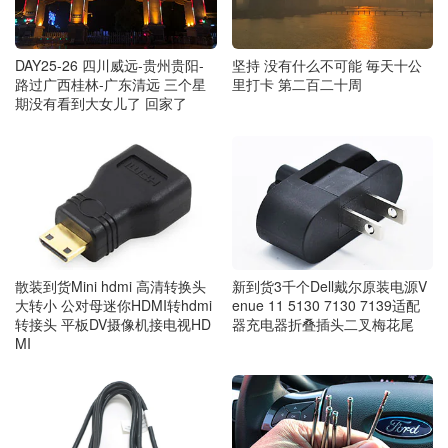
DAY25-26 四川威远-贵州贵阳-
坚持 没有什么不可能 毎天十公
路过广西桂林-广东清远 三个星
里打卡 第二百二十周
期没有看到大女儿了 回家了
散装到货Mini hdmi 高清转换头
新到货3千个Dell戴尔原装电源V
大转小 公对母迷你HDMI转hdmi
enue 11 5130 7130 7139适配
转接头 平板DV摄像机接电视HD
器充电器折叠插头二叉梅花尾
MI