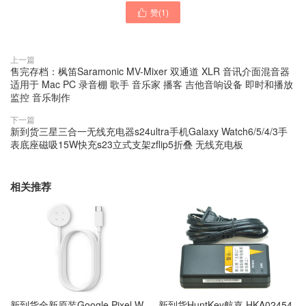
赞(
1
)

上一篇
售完存档：枫笛Saramonic MV-Mixer 双通道 XLR 音讯介面混音器
适用于 Mac PC 录音棚 歌手 音乐家 播客 吉他音响设备 即时和播放
监控 音乐制作
下一篇
新到货三星三合一无线充电器s24ultra手机Galaxy Watch6/5/4/3手
表底座磁吸15W快充s23立式支架zflip5折叠 无线充电板
相关推荐
新到货全新原装Google Pixel W
新到货HuntKey航嘉 HKA02454