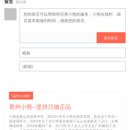
留言
抢沙发
提交留言
昵称 (必填)
(邮箱) (必填)
Qzxx.com
青州小熊--坚持只做正品
小熊老家山东省青州市，因2001年在小熊在线卖东西，取名这个ID后一
直使用至今，2003年为了生计带着老婆孩子从山东老家去了汉口，从事
网络销售，2004年搬到广东，2013年为了女儿上学又从广州搬到了清