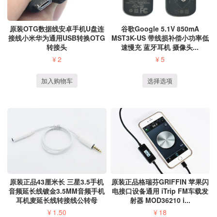
谷歌Google 5.1V 850mA
原装OTG数据线安卓手机U盘连
MST3K-US 带线损补偿小功率低
接线小米华为通用USB转换OTG
速慢充 蓝牙耳机 摄像头...
转接头
¥
5
¥
2
选择选项
加入购物车
原装正品43厘米长 三星3.5手机
原装正品格瑞芬GRIFFIN 苹果闪
音频延长线镀金3.5MM音频手机
电接口设备通用 iTrip FM车载发
耳机麦延长线转接线公转母
射器 MOD36210 i...
¥
1.50
¥
18