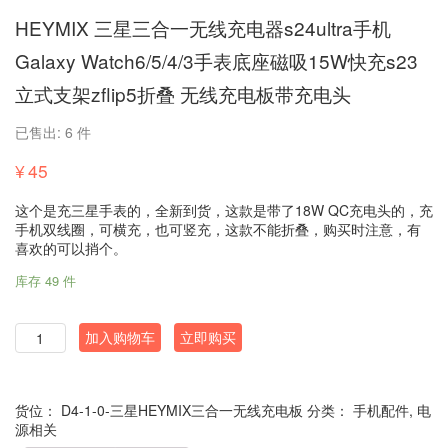
HEYMIX 三星三合一无线充电器s24ultra手机
Galaxy Watch6/5/4/3手表底座磁吸15W快充s23
立式支架zflip5折叠 无线充电板带充电头
已售出: 6 件
¥
45
这个是充三星手表的，全新到货，这款是带了18W QC充电头的，充
手机双线圈，可横充，也可竖充，这款不能折叠，购买时注意，有
喜欢的可以捎个。
库存 49 件
数
加入购物车
立即购买
量
货位：
D4-1-0-三星HEYMIX三合一无线充电板
分类：
手机配件
,
电
源相关