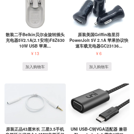
散装二手Belkin贝尔金旋转插头
原装美国Griffin格里芬
充电器5V2.1A(2.1安培)F8Z630
PowerJolt 5V 2.1A 苹果协议快
10W USB 苹果...
速车载充电器GC23136...
¥
13
¥
6
加入购物车
加入购物车
原装正品43厘米长 三星3.5手机
UNI USB-C转VGA适配器 兼容