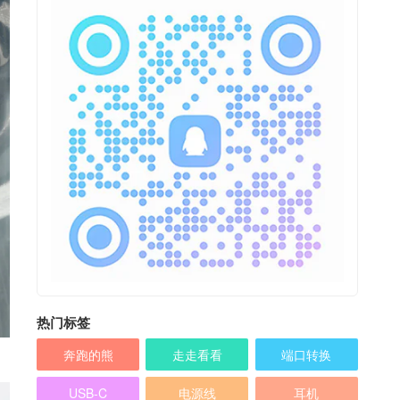
热门标签
奔跑的熊
走走看看
端口转换
USB-C
电源线
耳机