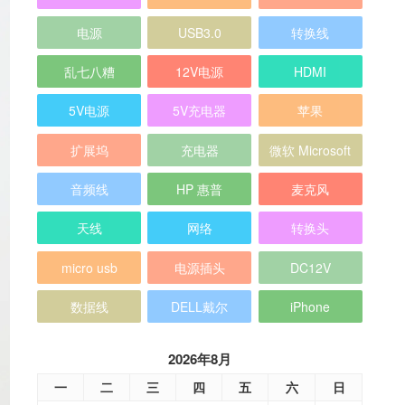
电源
USB3.0
转换线
乱七八糟
12V电源
HDMI
5V电源
5V充电器
苹果
扩展坞
充电器
微软 Microsoft
音频线
HP 惠普
麦克风
天线
网络
转换头
micro usb
电源插头
DC12V
数据线
DELL戴尔
iPhone
2026年8月
一
二
三
四
五
六
日