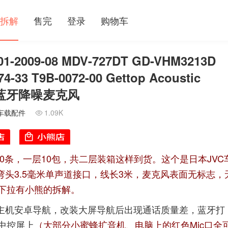
拆解
售完
登录
购物车
009-08 MDV-727DT GD-VHM3213D
4-33 T9B-0072-00 Gettop Acoustic
载大屏蓝牙降噪麦克风
车载配件
1.09K

0条，一层10包，共二层装箱这样到货。这个是日本JVC
0，弯头3.5毫米单声道接口，线长3米，麦克风表面无标志，
下拉有小熊的拆解。
载主机安卓导航，改装大屏导航后出现通话质量差，蓝牙打
中控屏上
（大部分小蜜蜂扩音机、电脑上的红色Mic口全