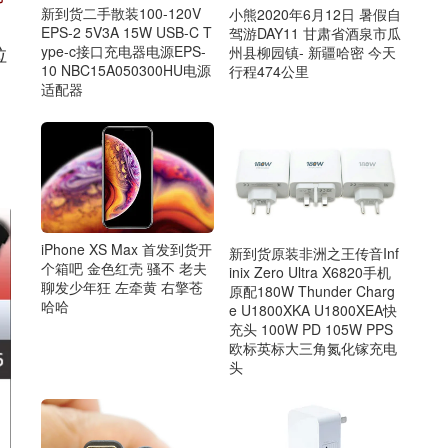
新到货二手散装100-120V
小熊2020年6月12日 暑假自
EPS-2 5V3A 15W USB-C T
驾游DAY11 甘肃省酒泉市瓜
拉
ype-c接口充电器电源EPS-
州县柳园镇- 新疆哈密 今天
10 NBC15A050300HU电源
行程474公里
适配器
，
iPhone XS Max 首发到货开
新到货原装非洲之王传音Inf
个箱吧 金色红壳 骚不 老夫
inix Zero Ultra X6820手机
聊发少年狂 左牵黄 右擎苍
原配180W Thunder Charg
哈哈
e U1800XKA U1800XEA快
充头 100W PD 105W PPS
欧标英标大三角氮化镓充电
头