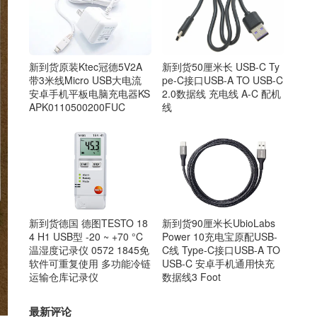
新到货原装Ktec冠德5V2A
新到货50厘米长 USB-C Ty
带3米线Micro USB大电流
pe-C接口USB-A TO USB-C
安卓手机平板电脑充电器KS
2.0数据线 充电线 A-C 配机
APK0110500200FUC
线
新到货德国 德图TESTO 18
新到货90厘米长UbioLabs
4 H1 USB型 -20 ~ +70 °C
Power 10充电宝原配USB-
温湿度记录仪 0572 1845免
C线 Type-C接口USB-A TO
软件可重复使用 多功能冷链
USB-C 安卓手机通用快充
运输仓库记录仪
数据线3 Foot
最新评论