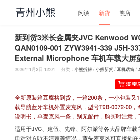
闲谈
新货
熊店
新到货3米长金属夹JVC Kenwood W01-2
QAN0109-001 ZYW3941-339 J5H-337
External Microphone 车机车
2026年1月2日 12:01
分类：
小熊拆解
/
小熊新货
/
耳机话筒
/
全新原装箱豆腐格到货，一箱200条，一小包装又1
载导航蓝牙车机外置麦克风，型号T9B-0072-0
说明书，单麦克风一条，别无配件，购买时注意，
适用于JVC、建伍、先锋、阿尔派等各大品牌车
电话对方听不清楚等情况，弯头麦克风可直接插在