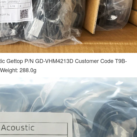
top P/N GD-VHM4213D Customer Code T9B-
Weight: 288.0g